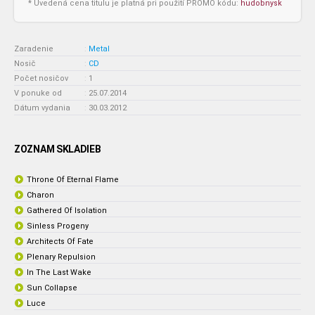
* Uvedená cena titulu je platná pri použití PROMO kódu:
hudobnysk
Zaradenie
:
Metal
Nosič
:
CD
Počet nosičov
:
1
V ponuke od
:
25.07.2014
Dátum vydania
:
30.03.2012
ZOZNAM SKLADIEB
Throne Of Eternal Flame
Charon
Gathered Of Isolation
Sinless Progeny
Architects Of Fate
Plenary Repulsion
In The Last Wake
Sun Collapse
Luce