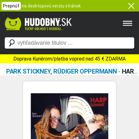
Prepnúť
na desktopovú verziu stránok
Doprava Kuriérom/platba vopred nad 45 € ZDARMA
PARK STICKNEY, RÜDIGER OPPERMANN
-
HARP SUMMIT