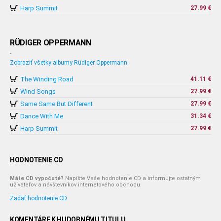
Harp Summit
27.99 €
RÜDIGER OPPERMANN
-
Zobraziť všetky albumy Rüdiger Oppermann
The Winding Road
41.11 €
Wind Songs
27.99 €
Same Same But Different
27.99 €
Dance With Me
31.34 €
Harp Summit
27.99 €
HODNOTENIE CD
Máte CD vypočuté?
Napíšte Vaše hodnotenie CD a informujte ostatným
užívateľov a návštevníkov internetového obchodu.
Zadať hodnotenie CD
KOMENTÁRE K HUDOBNÉMU TITULU