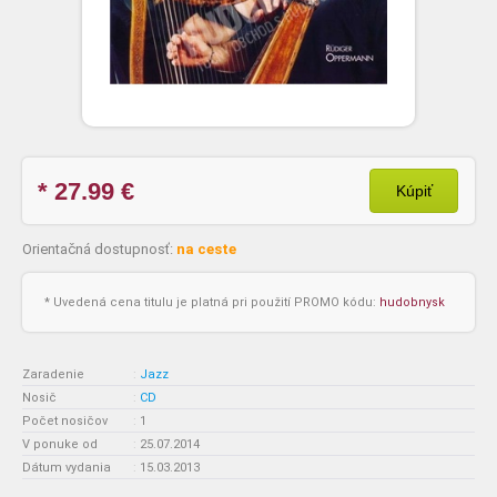
* 27.99
€
Kúpiť
Orientačná dostupnosť:
na ceste
* Uvedená cena titulu je platná pri použití PROMO kódu:
hudobnysk
Zaradenie
:
Jazz
Nosič
:
CD
Počet nosičov
:
1
V ponuke od
:
25.07.2014
Dátum vydania
:
15.03.2013