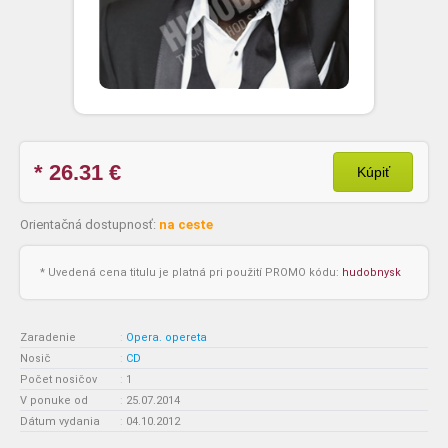
* 26.31
€
Kúpiť
Orientačná dostupnosť:
na ceste
* Uvedená cena titulu je platná pri použití PROMO kódu:
hudobnysk
Zaradenie
:
Opera. opereta
Nosič
:
CD
Počet nosičov
:
1
V ponuke od
:
25.07.2014
Dátum vydania
:
04.10.2012