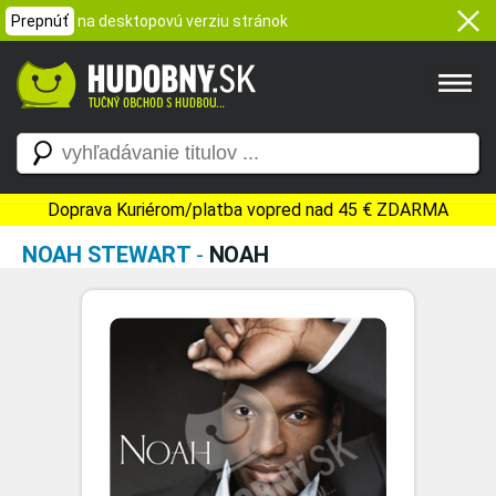
Prepnúť
na desktopovú verziu stránok
Doprava Kuriérom/platba vopred nad 45 € ZDARMA
NOAH STEWART
-
NOAH