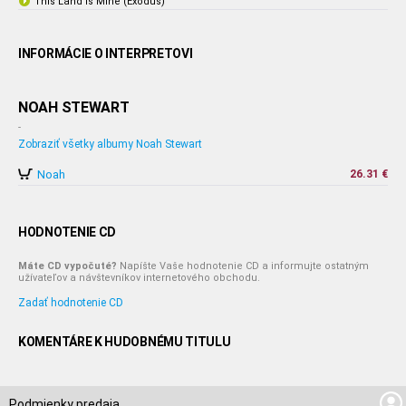
This Land Is Mine (Exodus)
INFORMÁCIE O INTERPRETOVI
NOAH STEWART
-
Zobraziť všetky albumy Noah Stewart
Noah
26.31 €
HODNOTENIE CD
Máte CD vypočuté?
Napíšte Vaše hodnotenie CD a informujte ostatným
užívateľov a návštevníkov internetového obchodu.
Zadať hodnotenie CD
KOMENTÁRE K HUDOBNÉMU TITULU
Podmienky predaja