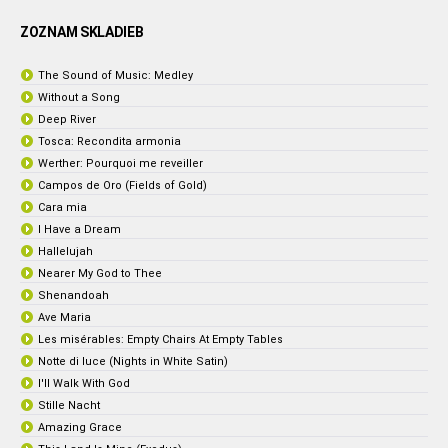
ZOZNAM SKLADIEB
The Sound of Music: Medley
Without a Song
Deep River
Tosca: Recondita armonia
Werther: Pourquoi me reveiller
Campos de Oro (Fields of Gold)
Cara mia
I Have a Dream
Hallelujah
Nearer My God to Thee
Shenandoah
Ave Maria
Les misérables: Empty Chairs At Empty Tables
Notte di luce (Nights in White Satin)
I'll Walk With God
Stille Nacht
Amazing Grace