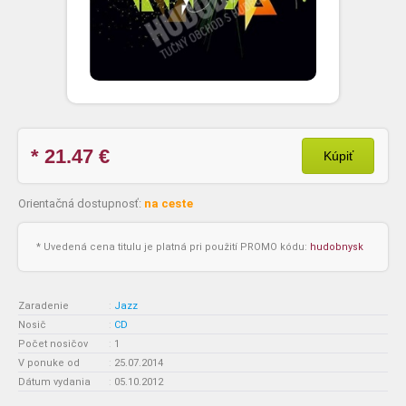
* 21.47
€
Kúpiť
Orientačná dostupnosť:
na ceste
* Uvedená cena titulu je platná pri použití PROMO kódu:
hudobnysk
Zaradenie
:
Jazz
Nosič
:
CD
Počet nosičov
:
1
V ponuke od
:
25.07.2014
Dátum vydania
:
05.10.2012