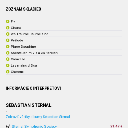
ZOZNAM SKLADIEB
Fly
Ghana
Wo Träume Bäume sind
Prélude
Place Dauphine
Abenteuer im Vis-a-vis-Bereich
Çaravelle
Les mains d'Elsa
Chéreux
INFORMÁCIE O INTERPRETOVI
SEBASTIAN STERNAL
-
Zobraziť všetky albumy Sebastian Sternal
Sternal Symphonic Society
21.47 €