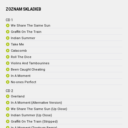
ZOZNAM SKLADIEB
CD 1
We Share The Same Sun
Graffiti On The Train
Indian Summer
Take Me
Catacomb
Roll The Dice
Violins And Tambourines
Been Caught Cheating
In A Moment
No-ones Perfect
CD 2
Overland
In A Moment (Alternative Version)
We Share The Same Sun (Up Close)
Indian Summer (Up Close)
Graffiti On The Train (Stripped)
In A Moment (Toydrum Remix)