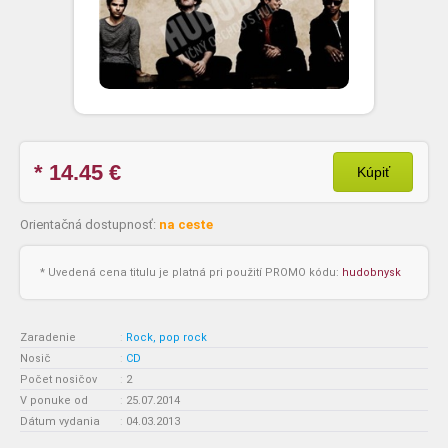
* 14.45
€
Kúpiť
Orientačná dostupnosť:
na ceste
* Uvedená cena titulu je platná pri použití PROMO kódu:
hudobnysk
Zaradenie
:
Rock, pop rock
Nosič
:
CD
Počet nosičov
:
2
V ponuke od
:
25.07.2014
Dátum vydania
:
04.03.2013