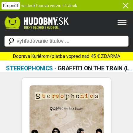
Prepnúť
na desktopovú verziu stránok
Doprava Kuriérom/platba vopred nad 45 € ZDARMA
STEREOPHONICS
-
GRAFFITI ON THE TRAIN (LIMITED EDITION)