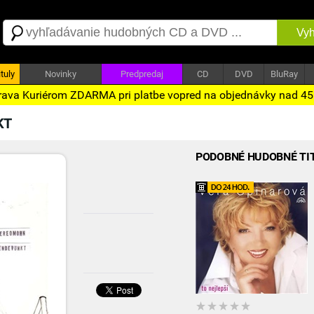
Vyh
tuly
Novinky
Predpredaj
CD
DVD
BluRay
ava Kuriérom ZDARMA pri platbe vopred na objednávky nad 4
KT
PODOBNÉ HUDOBNÉ TI