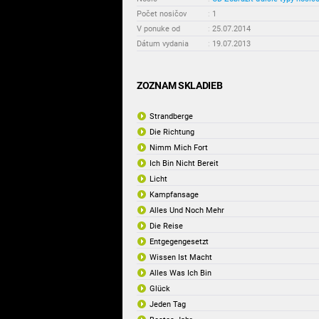
Počet nosičov
:
1
V ponuke od
:
25.07.2014
Dátum vydania
:
19.07.2013
ZOZNAM SKLADIEB
Strandberge
Die Richtung
Nimm Mich Fort
Ich Bin Nicht Bereit
Licht
Kampfansage
Alles Und Noch Mehr
Die Reise
Entgegengesetzt
Wissen Ist Macht
Alles Was Ich Bin
Glück
Jeden Tag