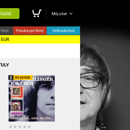
ľadať
Môj účet
Vinyl
Ponuka pre firmy
Veľkoobchod
5 EUR
TULY