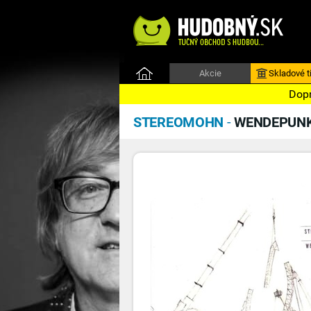
Akcie
Skladové ti
Dopr
STEREOMOHN
-
WENDEPUN