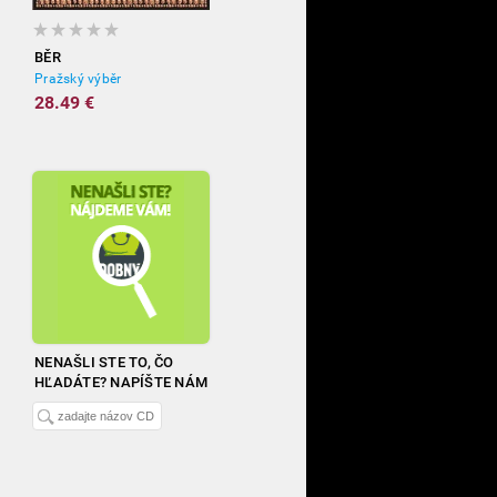
BĚR
Pražský výběr
28.49 €
NENAŠLI STE TO, ČO
HĽADÁTE? NAPÍŠTE NÁM