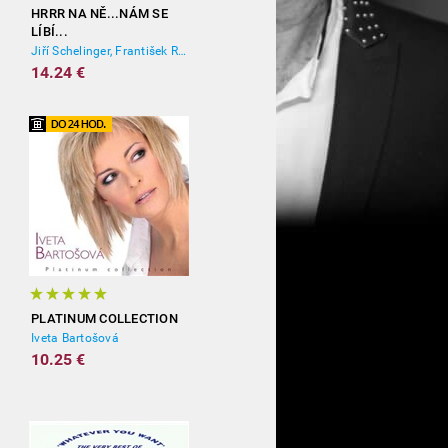
HRRR NA NĚ...NÁM SE
LÍBÍ...
Jiří Schelinger, František Ringo Čech
14.24 €
PLATINUM COLLECTION
Iveta Bartošová
10.25 €