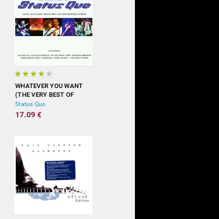
WHATEVER YOU WANT
(THE VERY BEST OF
STATUS QUO)
Status Quo
17.09 €