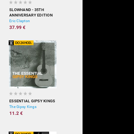
SLOWHAND - 35TH
ANNIVERSARY EDITION
(DELUXE)
Eric Clapton
37.99 €
ESSENTIAL GIPSY KINGS
The Gipsy Kings
11.2 €