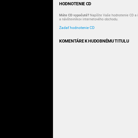
HODNOTENIE CD
Máte CD vypočuté?
Napíšte Vaše hodnotenie CD a i
a návštevníkov internetového obchodu.
Zadať hodnotenie CD
KOMENTÁRE K HUDOBNÉMU TITULU