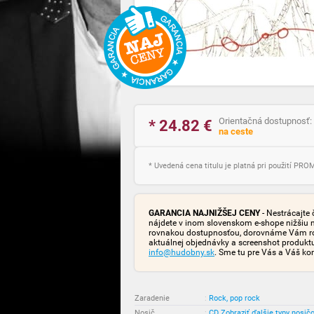
Orientačná dostupnosť:
* 24.82
€
na ceste
* Uvedená cena titulu je platná pri použití PR
GARANCIA NAJNIŽŠEJ CENY
- Nestrácajte 
nájdete v inom slovenskom e-shope nižšiu 
rovnakou dostupnosťou, dorovnáme Vám rozd
aktuálnej objednávky a screenshot produk
info@hudobny.sk
. Sme tu pre Vás a Váš ko
Zaradenie
:
Rock, pop rock
Nosič
:
CD
Zobraziť ďalšie typy nosič