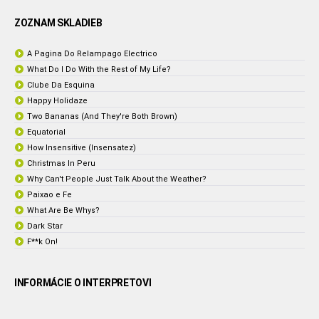
ZOZNAM SKLADIEB
A Pagina Do Relampago Electrico
What Do I Do With the Rest of My Life?
Clube Da Esquina
Happy Holidaze
Two Bananas (And They're Both Brown)
Equatorial
How Insensitive (Insensatez)
Christmas In Peru
Why Can't People Just Talk About the Weather?
Paixao e Fe
What Are Be Whys?
Dark Star
F**k On!
INFORMÁCIE O INTERPRETOVI