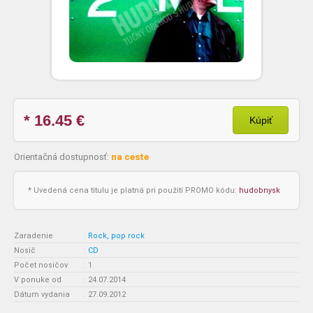
* 16.45
€
Kúpiť
Orientačná dostupnosť:
na ceste
* Uvedená cena titulu je platná pri použití PROMO kódu:
hudobnysk
Zaradenie
:
Rock, pop rock
Nosič
:
CD
Počet nosičov
:
1
V ponuke od
:
24.07.2014
Dátum vydania
:
27.09.2012