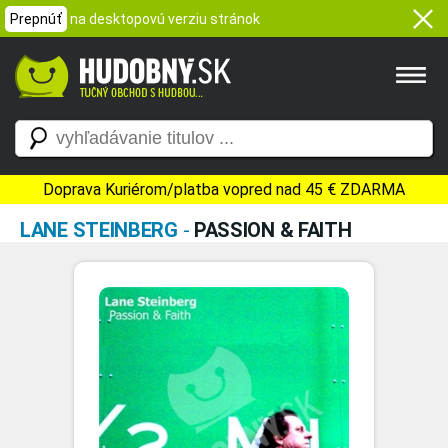
Prepnúť
na desktopovú verziu stránok
Doprava Kuriérom/platba vopred nad 45 € ZDARMA
LANE STEINBERG
-
PASSION & FAITH