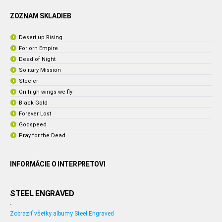
ZOZNAM SKLADIEB
Desert up Rising
Forlorn Empire
Dead of Night
Solitary Mission
Steeler
On high wings we fly
Black Gold
Forever Lost
Godspeed
Pray for the Dead
INFORMÁCIE O INTERPRETOVI
STEEL ENGRAVED
-
Zobraziť všetky albumy Steel Engraved