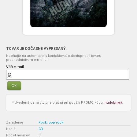
TOVAR JE DOČASNE VYPREDANÝ.
Nechajte sa automaticky kontaktovať o dostupnosti tovaru
prostredníctvom e-mailu:
Váš e-mail
OK
* Uvedená cena titulu je platná pri použití PROMO kódu:
hudobnysk
Zaradenie
:
Rock, pop rock
Nosič
:
CD
Počet nosičov
:
0