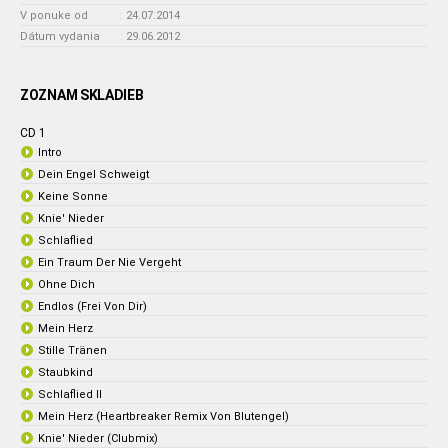
V ponuke od
:
24.07.2014
Dátum vydania
:
29.06.2012
ZOZNAM SKLADIEB
CD 1
Intro
Dein Engel Schweigt
Keine Sonne
Knie' Nieder
Schlaflied
Ein Traum Der Nie Vergeht
Ohne Dich
Endlos (Frei Von Dir)
Mein Herz
Stille Tränen
Staubkind
Schlaflied II
Mein Herz (Heartbreaker Remix Von Blutengel)
Knie' Nieder (Clubmix)