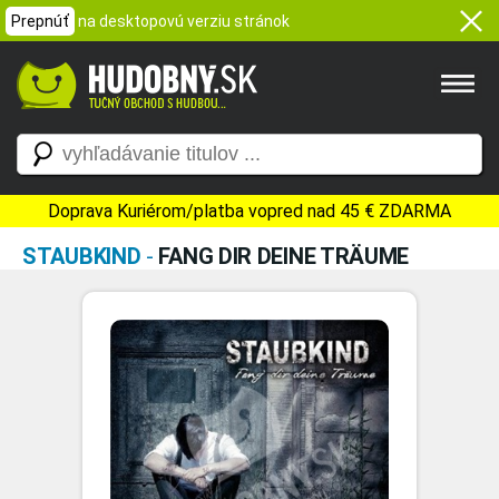
Prepnúť
na desktopovú verziu stránok
Doprava Kuriérom/platba vopred nad 45 € ZDARMA
STAUBKIND
-
FANG DIR DEINE TRÄUME