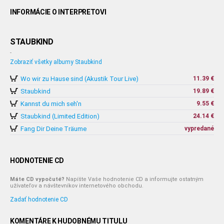
INFORMÁCIE O INTERPRETOVI
STAUBKIND
-
Zobraziť všetky albumy Staubkind
Wo wir zu Hause sind (Akustik Tour Live)
11.39 €
Staubkind
19.89 €
Kannst du mich seh'n
9.55 €
Staubkind (Limited Edition)
24.14 €
Fang Dir Deine Träume
vypredané
HODNOTENIE CD
Máte CD vypočuté?
Napíšte Vaše hodnotenie CD a informujte ostatným
užívateľov a návštevníkov internetového obchodu.
Zadať hodnotenie CD
KOMENTÁRE K HUDOBNÉMU TITULU