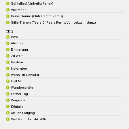
Schlaflied (Unheilig Remix)
Viel Mehr...
Keine Sonne (Club Electro Remix)
Stille Tränen (Tears Of Fears Remix Von Letzte Instanz)
CD 2
Intro
Abschied
Erinnerung
Zu Weit
Gestern
November
Wenn Du Schläfst
Halt Mich
Wunderschön
Letzter Tag
Vergiss Nicht
Königin
Als Ich Fortging
Viel Mehr (Akustik 2007)