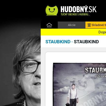
Akcie
Skladové ti
Dopr
STAUBKIND
-
STAUBKIND