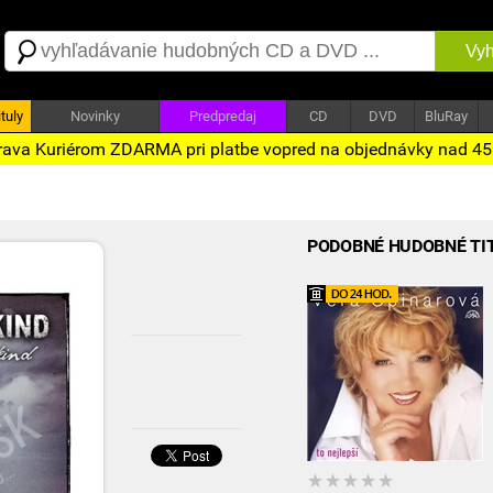
Vyh
tuly
Novinky
Predpredaj
CD
DVD
BluRay
ava Kuriérom ZDARMA pri platbe vopred na objednávky nad 4
PODOBNÉ HUDOBNÉ TI