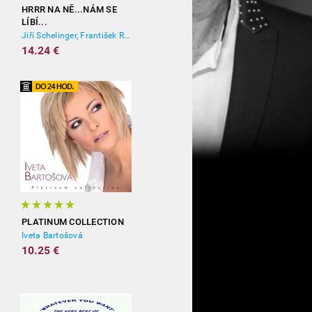
HRRR NA NĚ...NÁM SE
LÍBÍ...
Jiří Schelinger, František Ringo Čech
14.24 €
PLATINUM COLLECTION
Iveta Bartošová
10.25 €