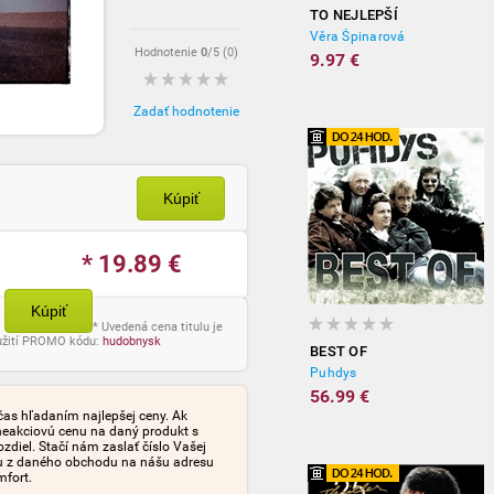
TO NEJLEPŠÍ
Věra Špinarová
Hodnotenie
0
/5 (
0
)
9.97 €
Zadať hodnotenie
Kúpiť
* 19.89
€
Kúpiť
* Uvedená cena titulu je
oužití PROMO kódu:
hudobnysk
BEST OF
Puhdys
56.99 €
čas hľadaním najlepšej ceny. Ak
neakciovú cenu na daný produkt s
iel. Stačí nám zaslať číslo Vašej
tu z daného obchodu na nášu adresu
mfort.