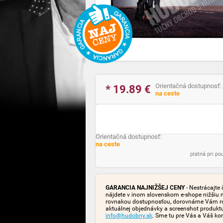
Orientačná dostupnosť:
* 19.89
€
na ceste
Orientačná dostupnosť:
na ceste
platná pri p
GARANCIA NAJNIŽŠEJ CENY
- Nestrácajte 
nájdete v inom slovenskom e-shope nižšiu 
rovnakou dostupnosťou, dorovnáme Vám rozd
aktuálnej objednávky a screenshot produk
info@hudobny.sk
. Sme tu pre Vás a Váš ko