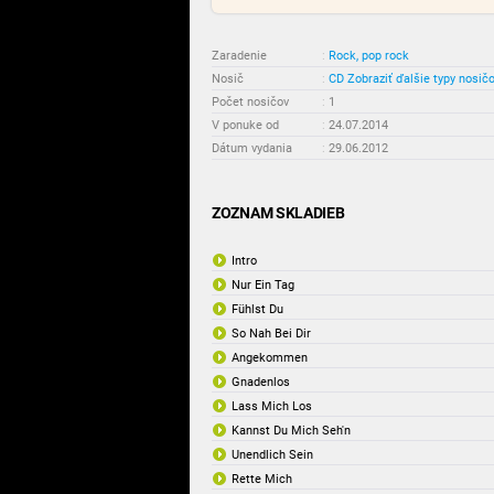
Zaradenie
:
Rock, pop rock
Nosič
:
CD
Zobraziť ďalšie typy nosič
Počet nosičov
:
1
V ponuke od
:
24.07.2014
Dátum vydania
:
29.06.2012
ZOZNAM SKLADIEB
Intro
Nur Ein Tag
Fühlst Du
So Nah Bei Dir
Angekommen
Gnadenlos
Lass Mich Los
Kannst Du Mich Seh'n
Unendlich Sein
Rette Mich