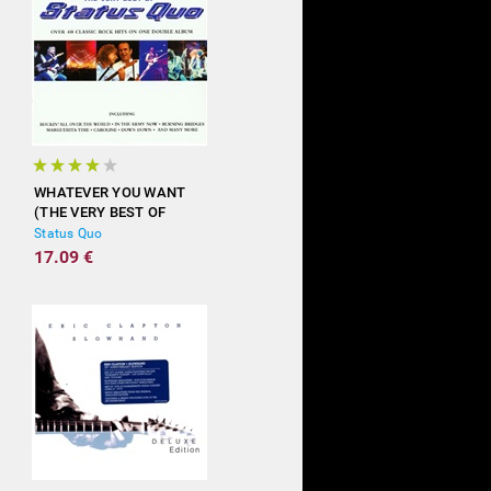
WHATEVER YOU WANT
(THE VERY BEST OF
STATUS QUO)
Status Quo
17.09 €