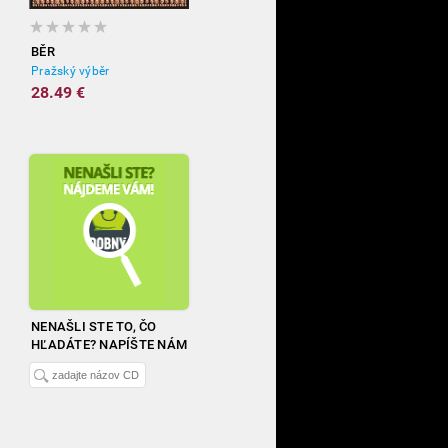
BĚR
Pražský výběr
28.49 €
NENAŠLI STE TO, ČO
HĽADÁTE? NAPÍŠTE NÁM