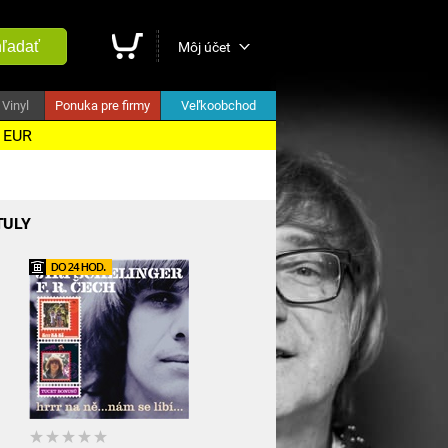
ľadať
Môj účet
Vinyl
Ponuka pre firmy
Veľkoobchod
5 EUR
TULY