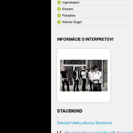
Irgendwann
Einsam
Paradies
Kleiner Engel
INFORMÁCIE O INTERPRETOVI
STAUBKIND
-
Zobraziť všetky albumy Staubkind
Wo wir zu Hause sind (Akustik Tour Live