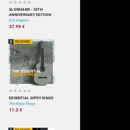
SLOWHAND - 35TH
ANNIVERSARY EDITION
(DELUXE)
Eric Clapton
37.99 €
ESSENTIAL GIPSY KINGS
The Gipsy Kings
11.2 €