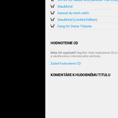
Staubkind
Kannst du mich seh'n
Staubkind (Limited Edition)
Fang Dir Deine Träume
HODNOTENIE CD
Máte CD vypočuté?
Napíšte Vaše hodnotenie CD a i
a návštevníkov internetového obchodu.
Zadať hodnotenie CD
KOMENTÁRE K HUDOBNÉMU TITULU