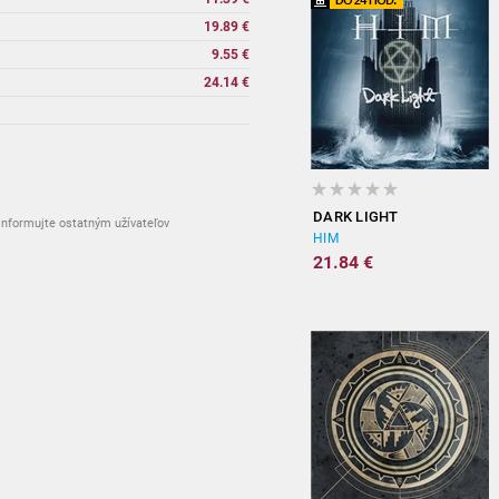
19.89 €
9.55 €
24.14 €
vypredané
DARK LIGHT
nformujte ostatným užívateľov
HIM
21.84 €