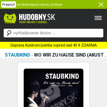
Prepnúť
na desktopovú verziu stránok
Doprava Kuriérom/platba vopred nad 45 € ZDARMA
STAUBKIND
-
WO WIR ZU HAUSE SIND (AKUSTIK TOUR LIVE)