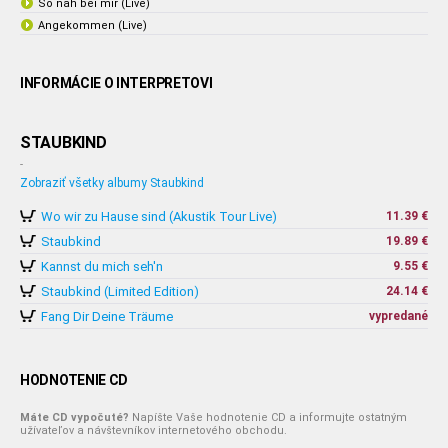
So nah bei mir (Live)
Angekommen (Live)
INFORMÁCIE O INTERPRETOVI
STAUBKIND
-
Zobraziť všetky albumy Staubkind
Wo wir zu Hause sind (Akustik Tour Live)
11.39 €
Staubkind
19.89 €
Kannst du mich seh'n
9.55 €
Staubkind (Limited Edition)
24.14 €
Fang Dir Deine Träume
vypredané
HODNOTENIE CD
Máte CD vypočuté?
Napíšte Vaše hodnotenie CD a informujte ostatným
užívateľov a návštevníkov internetového obchodu.