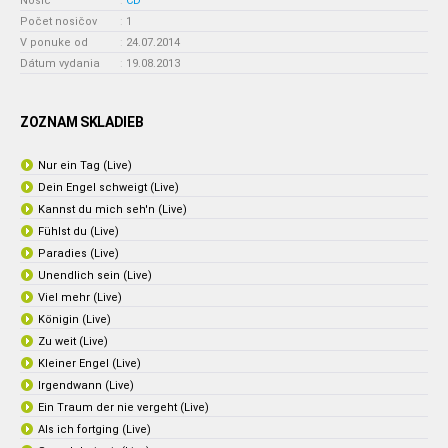
Nosič
:
CD
Počet nosičov
:
1
V ponuke od
:
24.07.2014
Dátum vydania
:
19.08.2013
ZOZNAM SKLADIEB
Nur ein Tag (Live)
Dein Engel schweigt (Live)
Kannst du mich seh'n (Live)
Fühlst du (Live)
Paradies (Live)
Unendlich sein (Live)
Viel mehr (Live)
Königin (Live)
Zu weit (Live)
Kleiner Engel (Live)
Irgendwann (Live)
Ein Traum der nie vergeht (Live)
Als ich fortging (Live)