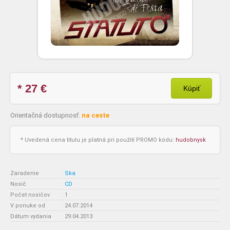
* 27
€
Kúpiť
Orientačná dostupnosť:
na ceste
* Uvedená cena titulu je platná pri použití PROMO kódu:
hudobnysk
Zaradenie
:
Ska
Nosič
:
CD
Počet nosičov
:
1
V ponuke od
:
24.07.2014
Dátum vydania
:
29.04.2013