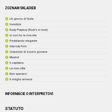
ZOZNAM SKLADIEB
Un giorno di festa
Invisibile
Rudy Playboy (Rudi's in love)
Io non ho la mia eta
Pedalando elegante
Intercity Firm
Colpevole di essere giovane
Madrid
Il capitano
La mia citta
Non sperarci
Il meglio arrivera
INFORMÁCIE O INTERPRETOVI
STATUTO