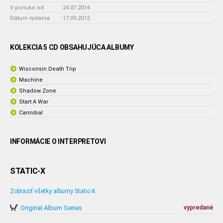
V ponuke od
:
24.07.2014
Dátum vydania
:
17.09.2012
KOLEKCIA 5 CD OBSAHUJÚCA ALBUMY
Wisconsin Death Trip
Machine
Shadow Zone
Start A War
Cannibal
INFORMÁCIE O INTERPRETOVI
STATIC-X
-
Zobraziť všetky albumy Static-X
Original Album Series
vypredané