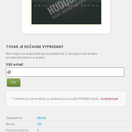
TOVAR JE DOČASNE VYPREDANÝ.
Nechajte sa automaticky kontaktovať o dostupnosti tovaru
prostredníctvom e-mailu:
Váš e-mail
OK
* Uvedená cena titulu je platná pri použití PROMO kódu:
hudobnysk
Zaradenie
:
Metal
Nosič
:
CD
Počet nosičov
:
5