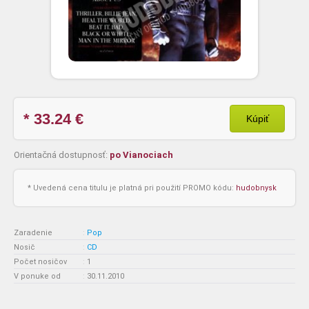
* 33.24
€
Kúpiť
Orientačná dostupnosť:
po Vianociach
* Uvedená cena titulu je platná pri použití PROMO kódu:
hudobnysk
Zaradenie
:
Pop
Nosič
:
CD
Počet nosičov
:
1
V ponuke od
:
30.11.2010