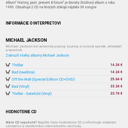
Album" History, past. present & future" je deviaty štúdiový album z roku
1995. Obsahuje 2 CD na ktorých dokopi nájdete 30 songov.
INFORMÁCIE O INTERPRETOVI
MICHAEL JACKSON
Michael Jackson bol americký popový, soulový, a rockový spevák, skladateľ
a tanečník.
Zobraziť všetky albumy Michael Jackson
Thriller
14.24 €
Bad (reedícia)
14.24 €
Off the Wall (Special Edition CD+DVD)
25.64 €
Bad (Vinyl)
33.24 €
Thriller - Gatefold (Vinyl)
23.74 €
HODNOTENIE CD
Máte CD vypočuté?
Napíšte Vaše hodnotenie CD a informujte ostatným
užívateľov a návštevníkov internetového obchodu.