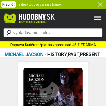
Prepnúť
na desktopovú verziu stránok
Doprava Kuriérom/platba vopred nad 45 € ZDARMA
MICHAEL JACSON
-
HISTORY,PAST,PRESENT & FUTURE