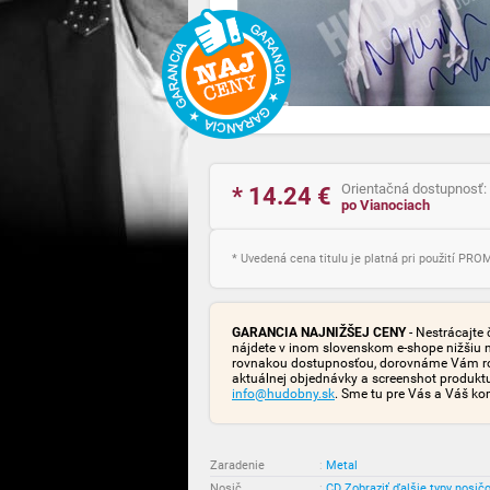
Orientačná dostupnosť:
* 14.24
€
po Vianociach
* Uvedená cena titulu je platná pri použití PR
GARANCIA NAJNIŽŠEJ CENY
- Nestrácajte 
nájdete v inom slovenskom e-shope nižšiu 
rovnakou dostupnosťou, dorovnáme Vám rozd
aktuálnej objednávky a screenshot produk
info@hudobny.sk
. Sme tu pre Vás a Váš ko
Zaradenie
:
Metal
Nosič
:
CD
Zobraziť ďalšie typy nosič