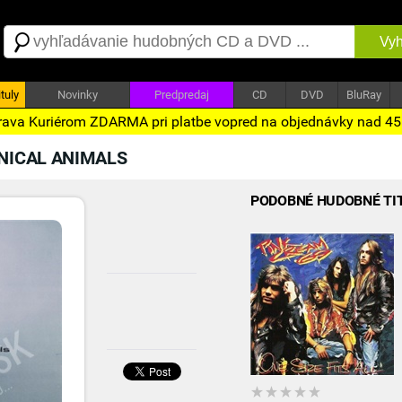
Vyh
tuly
Novinky
Predpredaj
CD
DVD
BluRay
ava Kuriérom ZDARMA pri platbe vopred na objednávky nad 4
ICAL ANIMALS
PODOBNÉ HUDOBNÉ TI