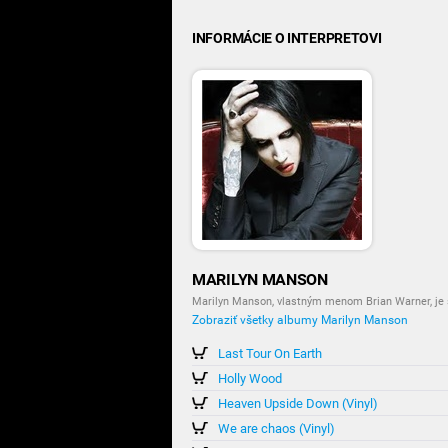
INFORMÁCIE O INTERPRETOVI
MARILYN MANSON
Marilyn Manson, vlastným menom Brian Warner, je 
Zobraziť všetky albumy Marilyn Manson
Last Tour On Earth
Holly Wood
Heaven Upside Down (Vinyl)
We are chaos (Vinyl)