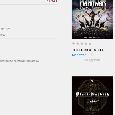
14.24 €
on gangu
ertu
THE LORD OF STEEL
Manowar
na opýtanie
nformujte ostatným užívateľov