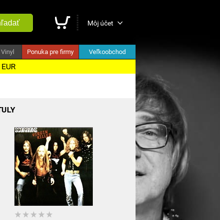
ľadať
Môj účet
Vinyl
Ponuka pre firmy
Veľkoobchod
5 EUR
TULY