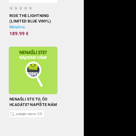
RIDE THE LIGHTNING
(LIMITED BLUE VINYL)
Metallica
189.99 €
NENAŠLI STE TO, ČO
HĽADÁTE? NAPÍŠTE NÁM