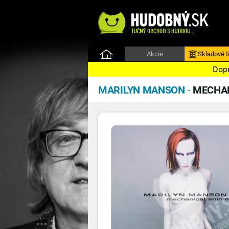
Akcie
Skladové ti
Dopr
MARILYN MANSON
-
MECHAN