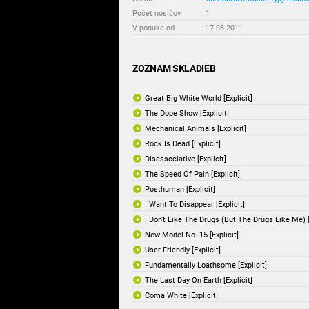
Počet nosičov
:
1
V ponuke od
:
17.08.2011
ZOZNAM SKLADIEB
Great Big White World [Explicit]
The Dope Show [Explicit]
Mechanical Animals [Explicit]
Rock Is Dead [Explicit]
Disassociative [Explicit]
The Speed Of Pain [Explicit]
Posthuman [Explicit]
I Want To Disappear [Explicit]
I Don't Like The Drugs (But The Drugs Like Me) [
New Model No. 15 [Explicit]
User Friendly [Explicit]
Fundamentally Loathsome [Explicit]
The Last Day On Earth [Explicit]
Coma White [Explicit]