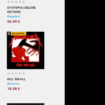
DYSTOPIA (DELUXE
EDITION)
Megadeth
66.49 €
KILL 'EM ALL
Metallica
18.98 €