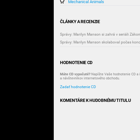
Mechanical Animals
ČLÁNKY A RECENZIE
Správy: Marilyn Manson si zahrá v seriáli Zák
Správy: Marilyn Manson skolaboval počas konc
HODNOTENIE CD
Máte CD vypočuté?
Napíšte Vaše hodnotenie CD a i
a návštevníkov internetového obchodu.
Zadať hodnotenie CD
KOMENTÁRE K HUDOBNÉMU TITULU