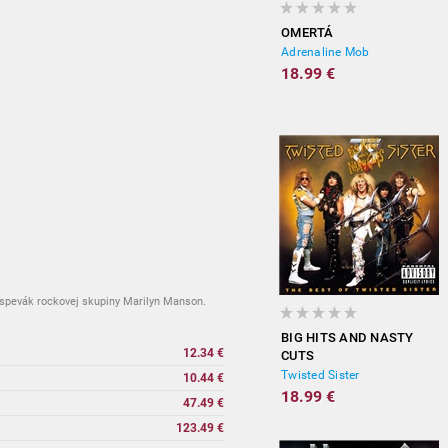
OMERTÁ
Adrenaline Mob
18.99 €
spevák rockovej skupiny Marilyn Manson.
BIG HITS AND NASTY
12.34 €
CUTS
Twisted Sister
10.44 €
18.99 €
47.49 €
123.49 €