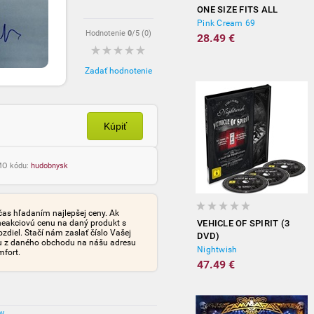
ONE SIZE FITS ALL
Pink Cream 69
Hodnotenie
0
/5 (
0
)
28.49 €
Zadať hodnotenie
Kúpiť
OMO kódu:
hudobnysk
čas hľadaním najlepšej ceny. Ak
neakciovú cenu na daný produkt s
VEHICLE OF SPIRIT (3
iel. Stačí nám zaslať číslo Vašej
DVD)
tu z daného obchodu na nášu adresu
Nightwish
mfort.
47.49 €
ov