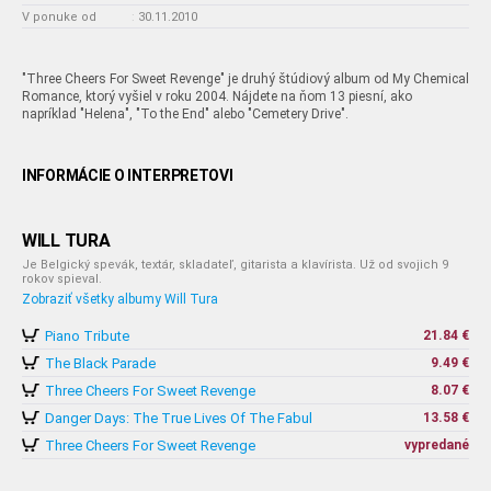
V ponuke od
:
30.11.2010
"Three Cheers For Sweet Revenge" je druhý štúdiový album od My Chemical
Romance, ktorý vyšiel v roku 2004. Nájdete na ňom 13 piesní, ako
napríklad "Helena", "To the End" alebo "Cemetery Drive".
INFORMÁCIE O INTERPRETOVI
WILL TURA
Je Belgický spevák, textár, skladateľ, gitarista a klavírista. Už od svojich 9
rokov spieval.
Zobraziť všetky albumy Will Tura
Piano Tribute
21.84 €
The Black Parade
9.49 €
Three Cheers For Sweet Revenge
8.07 €
Danger Days: The True Lives Of The Fabul
13.58 €
Three Cheers For Sweet Revenge
vypredané