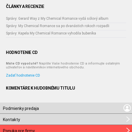
ČLÁNKY A RECENZIE
Správy: Gerard Way z My Chemical Romance vydá sólový album
Správy: My Chemical Romance sa po dvanástich rokoch rozpadli
Správy: Kapela My Chemical Romance vyhodila bubeníka
HODNOTENIE CD
Máte CD vypočuté?
Napíšte Vaše hodnotenie CD a informujte ostatným
užívateľov a návštevníkov internetového obchodu.
Zadať hodnotenie CD
KOMENTÁRE K HUDOBNÉMU TITULU
Podmienky predaja
Kontakty
Ponuka pre firmy