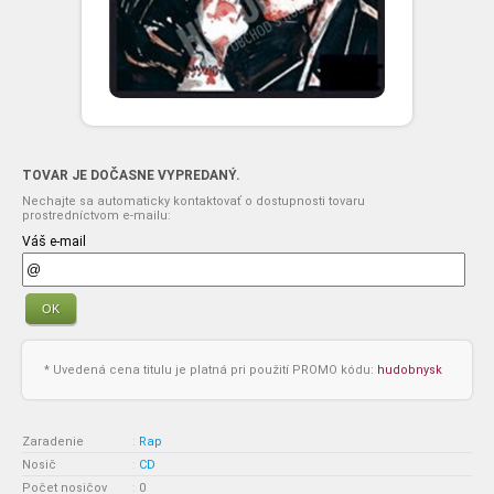
TOVAR JE DOČASNE VYPREDANÝ.
Nechajte sa automaticky kontaktovať o dostupnosti tovaru
prostredníctvom e-mailu:
Váš e-mail
OK
* Uvedená cena titulu je platná pri použití PROMO kódu:
hudobnysk
Zaradenie
:
Rap
Nosič
:
CD
Počet nosičov
:
0