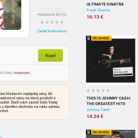
ULTIMATE SINATRA
Frank Sinatra
Hodnotenie
0
/5 (
0
)
16.13 €
Zadať hodnotenie
Kúpiť
OMO kódu:
hudobnysk
čas hľadaním najlepšej ceny. Ak
neakciovú cenu na daný produkt s
THIS IS JOHNNY CASH:
iel. Stačí nám zaslať číslo Vašej
THE GREATEST HITS
tu z daného obchodu na nášu adresu
Johnny Cash
mfort.
14.24 €
ov