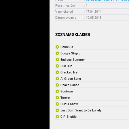
Počet nosičov
:
1
V ponuke od
:
17.04.2014
Dátum vydania
:
10.05.2013
ZOZNAM SKLADIEB
Camelus
Boogie Stupid
Endless Summer
Dub Dub
Cracked Ice
Al Green Song
Snake Dance
Scotown
Torero
Curtis Knew
Just Don't Want to Be Lonely
C.P. Shuffle