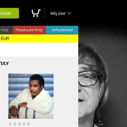
ľadať
Môj účet
Vinyl
Ponuka pre firmy
Veľkoobchod
5 EUR
TULY