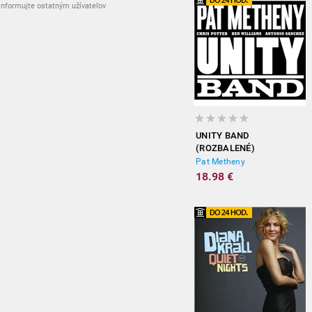
nformujte ostatným užívateľov
UNITY BAND
(ROZBALENÉ)
Pat Metheny
18.98 €