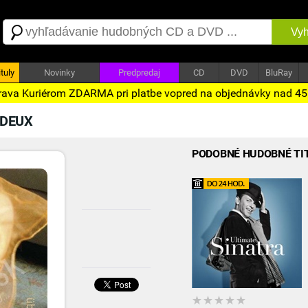
Vyh
tuly
Novinky
Predpredaj
CD
DVD
BluRay
ava Kuriérom ZDARMA pri platbe vopred na objednávky nad 4
DEUX
PODOBNÉ HUDOBNÉ TI