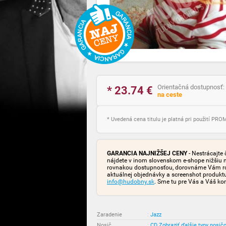
Orientačná dostupnosť:
* 23.74
€
na ceste
* Uvedená cena titulu je platná pri použití PR
GARANCIA NAJNIŽŠEJ CENY
- Nestrácajte 
nájdete v inom slovenskom e-shope nižšiu 
rovnakou dostupnosťou, dorovnáme Vám rozd
aktuálnej objednávky a screenshot produk
info@hudobny.sk
. Sme tu pre Vás a Váš ko
Zaradenie
:
Jazz
Nosič
:
CD
Zobraziť ďalšie typy nosič