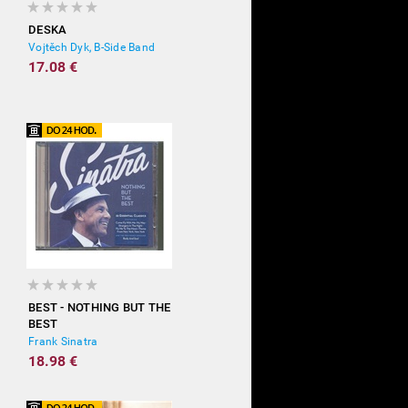
DESKA
Vojtěch Dyk, B-Side Band
17.08 €
BEST - NOTHING BUT THE
BEST
Frank Sinatra
18.98 €