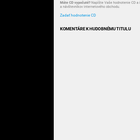
Máte CD vypočuté?
Napíšte Vaše hodnotenie CD a i
a návštevníkov internetového obchodu.
Zadať hodnotenie CD
KOMENTÁRE K HUDOBNÉMU TITULU