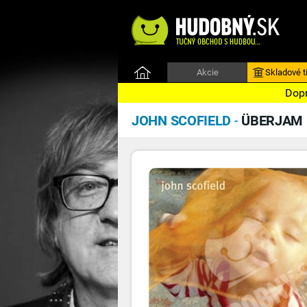
Akcie
Skladové ti
Dopr
JOHN SCOFIELD
-
ÜBERJAM 