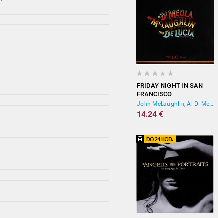
FRIDAY NIGHT IN SAN
FRANCISCO
John McLaughlin, Al Di Meola, Paco De Lucía
14.24 €