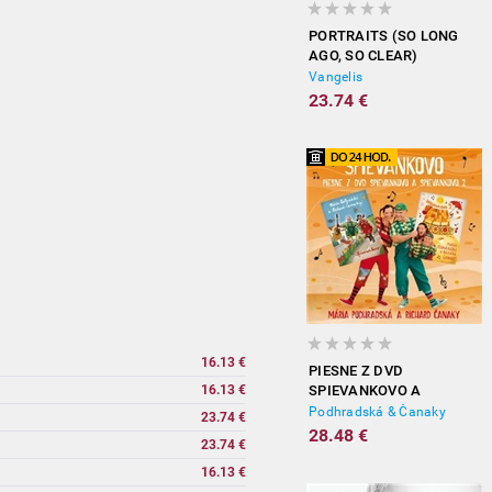
PORTRAITS (SO LONG
AGO, SO CLEAR)
Vangelis
23.74 €
16.13 €
PIESNE Z DVD
16.13 €
SPIEVANKOVO A
SPIEVANKOVO 2
Podhradská & Čanaky
23.74 €
28.48 €
23.74 €
16.13 €