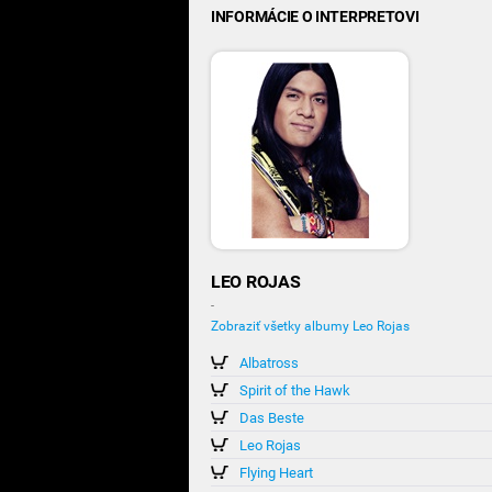
INFORMÁCIE O INTERPRETOVI
LEO ROJAS
-
Zobraziť všetky albumy Leo Rojas
Albatross
Spirit of the Hawk
Das Beste
Leo Rojas
Flying Heart