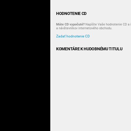
HODNOTENIE CD
Máte CD vypočuté?
Napíšte Vaše hodnotenie CD a i
a návštevníkov internetového obchodu.
Zadať hodnotenie CD
KOMENTÁRE K HUDOBNÉMU TITULU