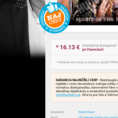
Orientačná dostupnosť:
* 16.13
€
po Vianociach
* Uvedená cena titulu je platná pri použití PR
GARANCIA NAJNIŽŠEJ CENY
- Nestrácajte 
nájdete v inom slovenskom e-shope nižšiu 
rovnakou dostupnosťou, dorovnáme Vám rozd
aktuálnej objednávky a screenshot produk
info@hudobny.sk
. Sme tu pre Vás a Váš ko
Zaradenie
:
World music
Nosič
:
CD
Zobraziť ďalšie typy nosič