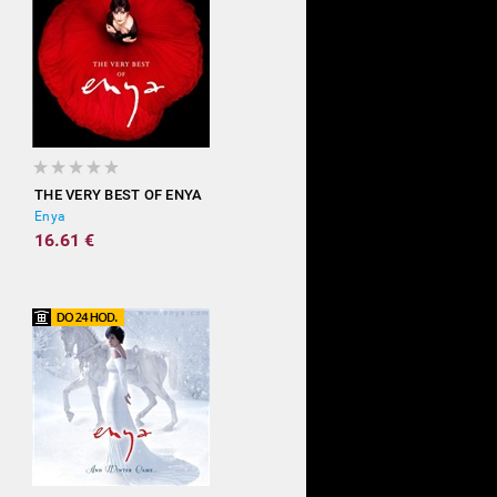
THE VERY BEST OF ENYA
Enya
16.61 €