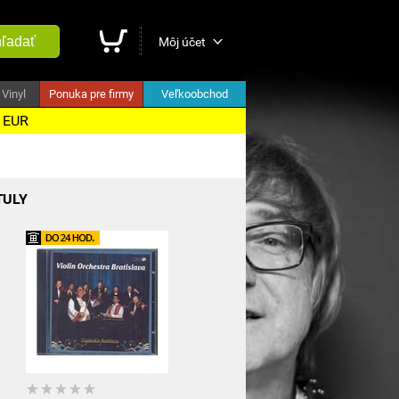
ľadať
Môj účet
Vinyl
Ponuka pre firmy
Veľkoobchod
5 EUR
TULY