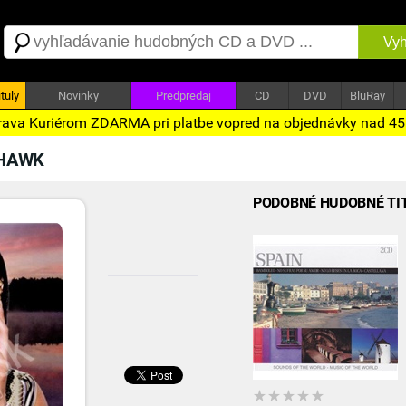
Vyh
tuly
Novinky
Predpredaj
CD
DVD
BluRay
ava Kuriérom ZDARMA pri platbe vopred na objednávky nad 4
 HAWK
PODOBNÉ HUDOBNÉ TI