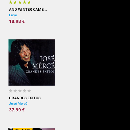
AND WINTER CAME...
Enya
18.98 €
GRANDES ÉXITOS
José Mercé
37.99 €