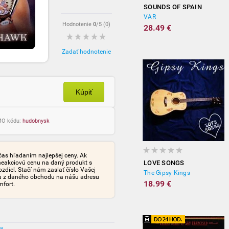
SOUNDS OF SPAIN
VAR
Hodnotenie
0
/5 (
0
)
28.49 €
Zadať hodnotenie
Kúpiť
OMO kódu:
hudobnysk
čas hľadaním najlepšej ceny. Ak
neakciovú cenu na daný produkt s
LOVE SONGS
iel. Stačí nám zaslať číslo Vašej
The Gipsy Kings
tu z daného obchodu na nášu adresu
18.99 €
mfort.
ov