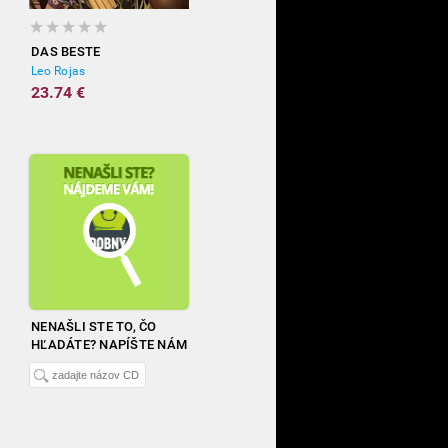
DAS BESTE
Leo Rojas
23.74 €
NENAŠLI STE TO, ČO
HĽADÁTE? NAPÍŠTE NÁM