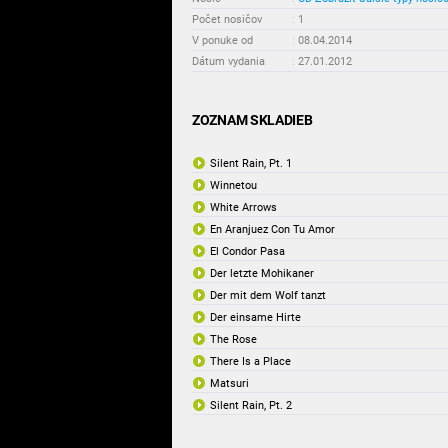
Počet nosičov
:
1
V ponuke od
:
08.04.2014
Dátum vydania
:
27.01.2012
ZOZNAM SKLADIEB
Silent Rain, Pt. 1
Winnetou
White Arrows
En Aranjuez Con Tu Amor
El Condor Pasa
Der letzte Mohikaner
Der mit dem Wolf tanzt
Der einsame Hirte
The Rose
There Is a Place
Matsuri
Silent Rain, Pt. 2