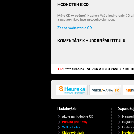
HODNOTENIE CD
Máte CD vypočuté?
Napíšte Vaše hodnotenie CD a i
a návštevníkov internetového obchodu.
Zadať hodnotenie CD
KOMENTÁRE K HUDOBNÉMU TITULU
TIP
Profesionálna
TVORBA WEB STRÁNOK
a
MOBI
Hudobný.sk
Doporuču
Akcie na hudobné CD
Najpred
Ponuka pre firmy
Najlacn
Veľkoobchod
Hudobn
Skladové tituly
Novink