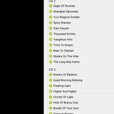
CD 2
Eagle Of Wuchan
Shanghai Dancehall
Yu's Magical Garden
Spicy Wantan
Xian Canyon
Thousand Smiles
Yangshuo Hills
Time To Dream
Boat To Taishan
Monks On The Vibe
The Long Way Home
CD 3
Rooms Of Balance
Good Morning Mailong
Floating Calm
Higher And Higher
Circles Of Light
Hills Of Bramu Cha
Breath Of Your Soul
Sensual Storms