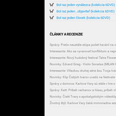
Bol raz jeden vynálezca (kolekcia 6DVD)
Bol raz jeden...objaviteľ (kolekcia 6DVD)
Bol raz jeden človek (kolekcia 6DVD)
ČLÁNKY A RECENZIE
Správy: Prečo neustále stúpa počet havárií na 
Interesante: Ako sa vyvarovať konfliktom a ne
Novinky: Edvard Grieg - Violin Sonatas (MIL
Interesante: Víťazkou druhej série šou Tvoja tvá
Novinky: Klip Čistých tvarov uvedú na festivale 
Správy z domova: Karlove Vary sú stále v hre 
Správy: Katt: Príbeh varhanov a hlasu, príbeh vl
Novinky: Čisté Tvary s apokalyptickým videokl