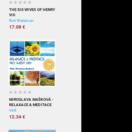
THE SIX WIVES OF HENRY
VIII
Rick Wakeman
17.08 €
MIROSLAVA MAŠKOVÁ -
RELAXACE & MEDITACE
PRO KAŽDÝ DEN
VAR
12.34 €