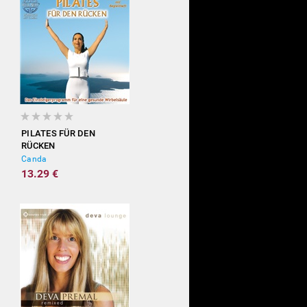
PILATES FÜR DEN
RÜCKEN
Canda
13.29 €