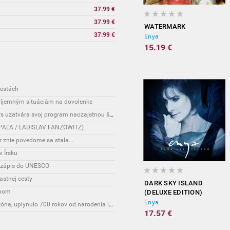
37.99 €
37.99 €
WATERMARK
37.99 €
Enya
15.19 €
cestách
príjemným situáciám na dovolenke
Interesante: Nový hudobný festival Tatra Flowers uzatvára svoj program naozajstnou špecialitou:
AN PAĽA / LADISLAV FANZOWITZ)
r znie povedome sa stala...
v Írsku
o zápis do UNESCO
astnej cesty
DARK SKY ISLAND
ipom
(DELUXE EDITION)
Enya
Životný štýl: Karlove Vary čaká mimoriadna sezóna, uplynulo 700 rokov od narodenia ich zakladateľa
17.57 €