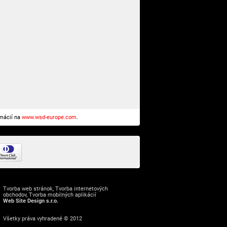
rmácií na
www.wsd-europe.com
.
Tvorba web stránok
,
Tvorba internetových
obchodov
,
Tvorba mobilných aplikácií
Web Site Design s.r.o.
Všetky práva vyhradené © 2012