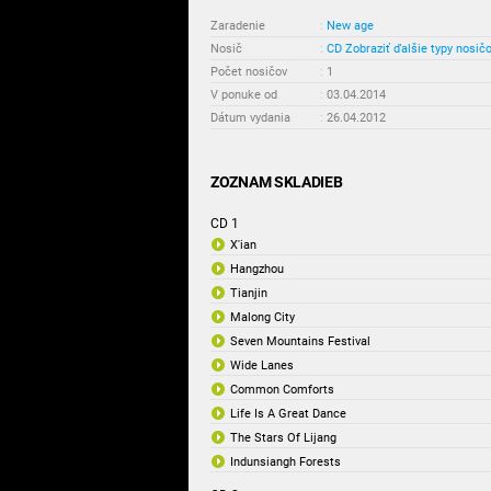
Zaradenie
:
New age
Nosič
:
CD
Zobraziť ďalšie typy nosič
Počet nosičov
:
1
V ponuke od
:
03.04.2014
Dátum vydania
:
26.04.2012
ZOZNAM SKLADIEB
CD 1
X'ian
Hangzhou
Tianjin
Malong City
Seven Mountains Festival
Wide Lanes
Common Comforts
Life Is A Great Dance
The Stars Of Lijang
Indunsiangh Forests