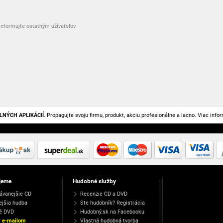
nformujte ostatným užívateľov
LNÝCH APLIKÁCIÍ
. Propagujte svoju firmu, produkt, akciu profesionálne a lacno. Viac info
jeme
Hudobné služby
ávanejšie CD
Recenzie CD a DVD
ejšia hudba
Ste hudobník? Registrácia
é DVD
Hudobný.sk na Facebooku
y e-mailom
Vlastná hudobná tvorba