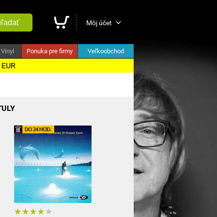
ľadať
Môj účet
Vinyl
Ponuka pre firmy
Veľkoobchod
5 EUR
TULY