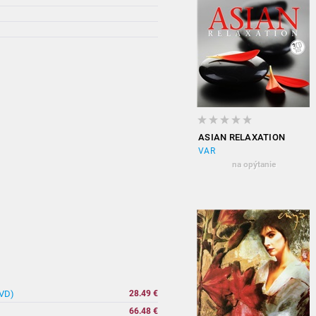
ASIAN RELAXATION
VAR
na opýtanie
DVD)
28.49 €
66.48 €