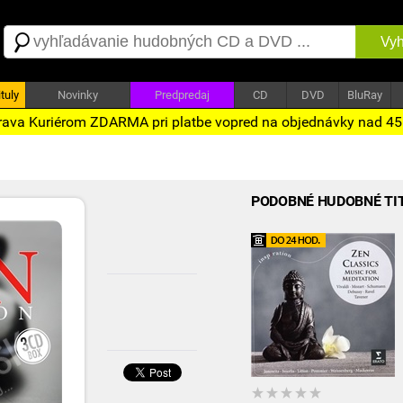
Vyh
tuly
Novinky
Predpredaj
CD
DVD
BluRay
ava Kuriérom ZDARMA pri platbe vopred na objednávky nad 4
PODOBNÉ HUDOBNÉ TI