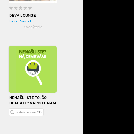
DEVA LOUNGE
Deva Premal
na opýtanie
NENAŠLI STE TO, ČO
HĽADÁTE? NAPÍŠTE NÁM