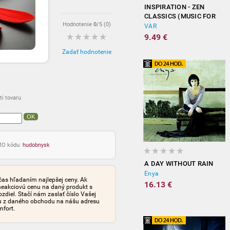
INSPIRATION - ZEN
CLASSICS (MUSIC FOR
Hodnotenie
0
/5 (
0
)
MEDITATION)
VAR
9.49 €
Zadať hodnotenie
i tovaru
OK
OMO kódu:
hudobnysk
A DAY WITHOUT RAIN
Enya
čas hľadaním najlepšej ceny. Ak
16.13 €
neakciovú cenu na daný produkt s
iel. Stačí nám zaslať číslo Vašej
tu z daného obchodu na nášu adresu
mfort.