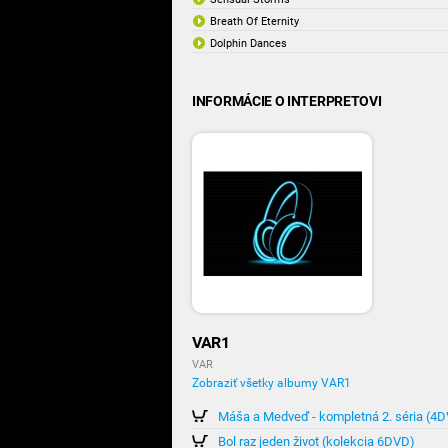
Breath Of Eternity
Dolphin Dances
INFORMÁCIE O INTERPRETOVI
VAR1
VAR
Zobraziť všetky albumy VAR1
Máša a Medveď - kompletná 2. séria (4
Bol raz jeden život (kolekcia 6DVD)