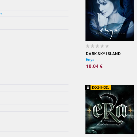
ov
DARK SKY ISLAND
Enya
18.04 €