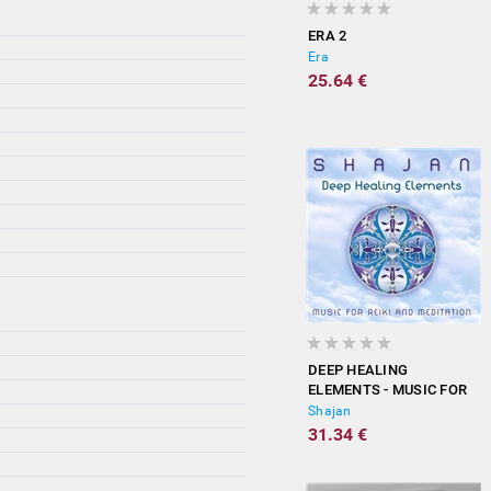
ERA 2
Era
25.64 €
DEEP HEALING
ELEMENTS - MUSIC FOR
REIKI AND MEDITATION
Shajan
31.34 €