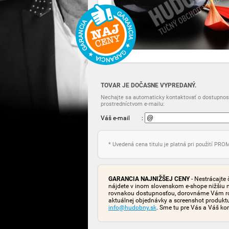
TOVAR JE DOČASNE VYPREDANÝ.
Nechajte sa automaticky kontaktovať o dostupnost
prostredníctvom e-mailu:
Váš e-mail
:
* Uvedená cena titulu je platná pri použití PR
GARANCIA NAJNIŽŠEJ CENY
- Nestrácajte 
nájdete v inom slovenskom e-shope nižšiu 
rovnakou dostupnosťou, dorovnáme Vám rozd
aktuálnej objednávky a screenshot produk
info@hudobny.sk
. Sme tu pre Vás a Váš ko