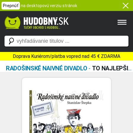
Prepnúť
na desktopovú verziu stránok
Doprava Kuriérom/platba vopred nad 45 € ZDARMA
RADOŠINSKÉ NAIVNÉ DIVADLO
-
TO NAJLEPŠIE 4 - VYGUMUJ A NAPÍŠ / DELOSTRELCI NA MESIACI