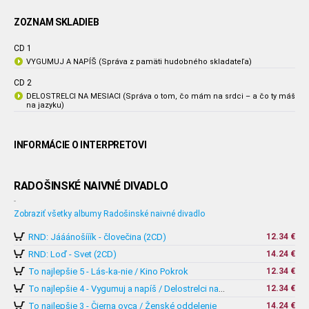
ZOZNAM SKLADIEB
CD 1
VYGUMUJ A NAPÍŠ (Správa z pamäti hudobného skladateľa)
CD 2
DELOSTRELCI NA MESIACI (Správa o tom, čo mám na srdci – a čo ty máš
na jazyku)
INFORMÁCIE O INTERPRETOVI
RADOŠINSKÉ NAIVNÉ DIVADLO
-
Zobraziť všetky albumy Radošinské naivné divadlo
RND: Jááánošííík - človečina (2CD)
12.34 €
RND: Loď - Svet (2CD)
14.24 €
To najlepšie 5 - Lás-ka-nie / Kino Pokrok
12.34 €
12.34 €
To najlepšie 4 - Vygumuj a napíš / Delostrelci na mesiaci
To najlepšie 3 - Čierna ovca / Ženské oddelenie
14.24 €