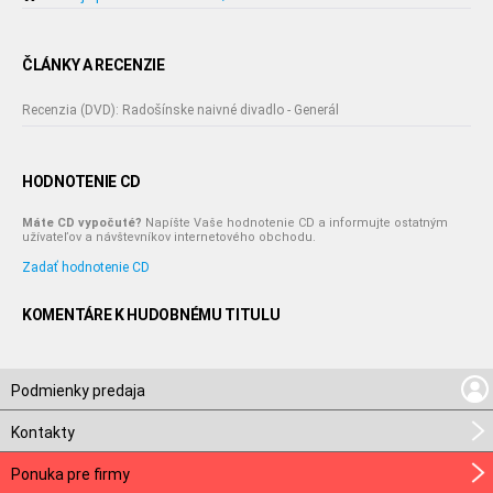
ČLÁNKY A RECENZIE
Recenzia (DVD): Radošínske naivné divadlo - Generál
HODNOTENIE CD
Máte CD vypočuté?
Napíšte Vaše hodnotenie CD a informujte ostatným
užívateľov a návštevníkov internetového obchodu.
Zadať hodnotenie CD
KOMENTÁRE K HUDOBNÉMU TITULU
Podmienky predaja
Kontakty
Ponuka pre firmy