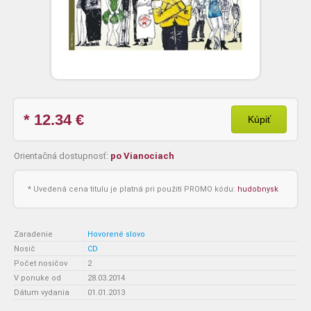
* 12.34
€
Kúpiť
Orientačná dostupnosť:
po Vianociach
* Uvedená cena titulu je platná pri použití PROMO kódu:
hudobnysk
Zaradenie
:
Hovorené slovo
Nosič
:
CD
Počet nosičov
:
2
V ponuke od
:
28.03.2014
Dátum vydania
:
01.01.2013