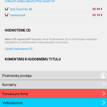
Zobraziť všetky albumy Pink Cream 69
One Size Fits All
28.49 €
Ceremonial
23.74 €
HODNOTENIE CD
Máte CD vypočuté?
Napíšte Vaše hodnotenie CD a informujte ostatným
užívateľov a návštevníkov internetového obchodu.
Zadať hodnotenie CD
KOMENTÁRE K HUDOBNÉMU TITULU
Podmienky predaja
Kontakty
Ponuka pre firmy
Veľkoobchod