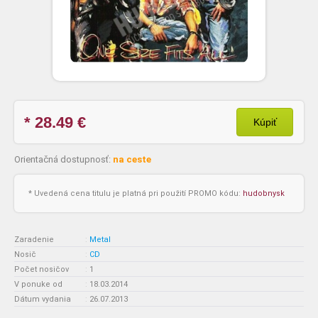
* 28.49
€
Kúpiť
Orientačná dostupnosť:
na ceste
* Uvedená cena titulu je platná pri použití PROMO kódu:
hudobnysk
Zaradenie
:
Metal
Nosič
:
CD
Počet nosičov
:
1
V ponuke od
:
18.03.2014
Dátum vydania
:
26.07.2013