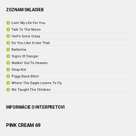
ZOZNAM SKLADIEB
Livin' My Life For You
Talk To The Moon
Hell's Gone Crazy
Do You Like It Like That
Ballerina
Signs Of Danger
Walkin' Out To Heaven
Stray Kid
Piggy Back Bitch
Where The Eagle Learns To Fly
We Taught The Children
INFORMÁCIE O INTERPRETOVI
PINK CREAM 69
-