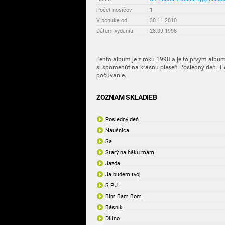
Počet nosičov
:
1
V ponuke od
:
30.11.2010
Dátum vydania
:
28.09.1998
Tento album je z roku 1998 a je to prvým albu
si spomenúť na krásnu pieseň Posledný deň. Tie
počúvanie.
ZOZNAM SKLADIEB
Posledný deň
Náušníca
Sa
Starý na háku mám
Jazda
Ja budem tvoj
S.P.J.
Bim Bam Bom
Básnik
Dilino