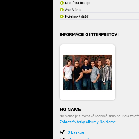
Kristínka iba spí
Ave Mária
Kofeinový dážď
INFORMÁCIE O INTERPRETOVI
NO NAME
No Name je slovenská rocková skupina. Bola založe
Zobraziť všetky albumy No Name
S Láskou