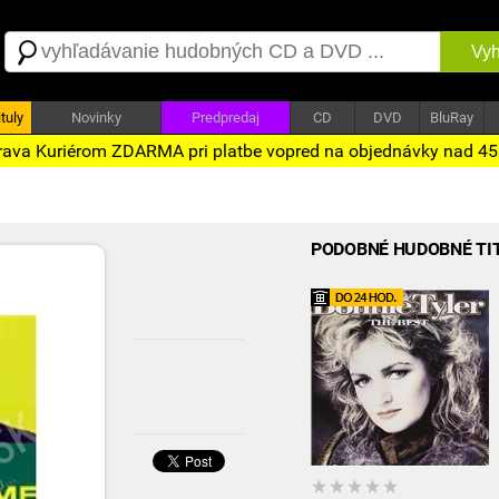
Vyh
tuly
Novinky
Predpredaj
CD
DVD
BluRay
ava Kuriérom ZDARMA pri platbe vopred na objednávky nad 4
PODOBNÉ HUDOBNÉ TI