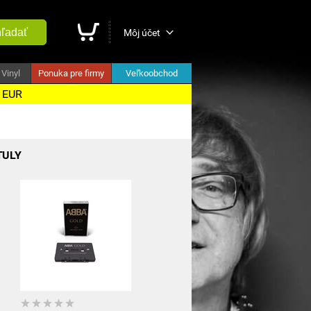
ľadať
Môj účet
Vinyl
Ponuka pre firmy
Veľkoobchod
5 EUR
TULY