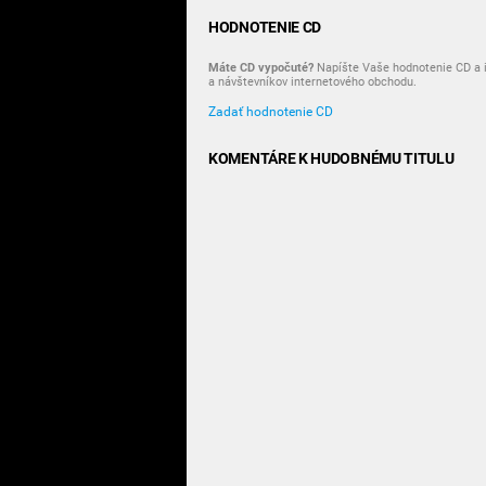
HODNOTENIE CD
Máte CD vypočuté?
Napíšte Vaše hodnotenie CD a i
a návštevníkov internetového obchodu.
Zadať hodnotenie CD
KOMENTÁRE K HUDOBNÉMU TITULU