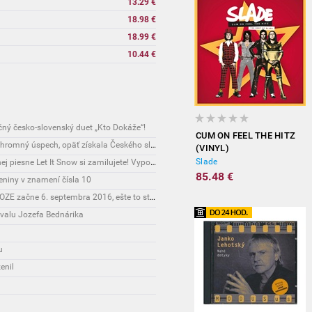
13.29 €
18.98 €
18.99 €
10.44 €
ný česko-slovenský duet „Kto Dokáže“!
CUM ON FEEL THE HITZ
Novinky: Kapela NO NAME má na konte ďalší ohromný úspech, opäť získala Českého slávika!
(VINYL)
Slade
Novinky: Slovenskú verziu svetoznámej vianočnej piesne Let It Snow si zamilujete! Vypočujte si ju v podaní našej speváčky Janais
85.48 €
eniny v znamení čísla 10
Technológie: Pripomíname: 3. kolo podpory na OZE začne 6. septembra 2016, ešte to stihnete
valu Jozefa Bednárika
u
enil