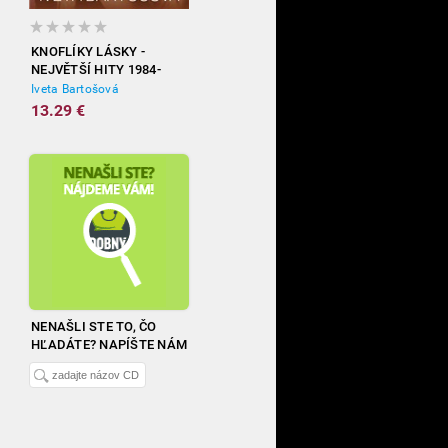
KNOFLÍKY LÁSKY -
NEJVĚTŠÍ HITY 1984-
2012
Iveta Bartošová
13.29 €
NENAŠLI STE TO, ČO
HĽADÁTE? NAPÍŠTE NÁM