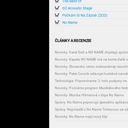
The Best Of
G2 Acoustic Stage
Počkám Si Na Zázrak (2CD)
No Name
ČLÁNKY A RECENZIE
Novinky: Karel Gott a NO NAME chystajú spoloč
Novinky: Peter Cmorik oslavuje hudobné narod
Novinky: Poznáme program Muzikálového festi
Novinky: Monika Hilmerová v klipe No Name
Správy: No Name pripravujú špeciálnu aplikáci
Správy: Najmladší z No Name Timkovcov sa ož
Novinky: No Name majú nový klip