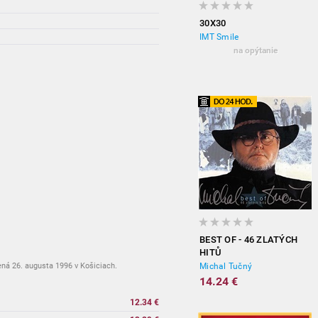
30X30
IMT Smile
na opýtanie
BEST OF - 46 ZLATÝCH
HITŮ
ná 26. augusta 1996 v Košiciach.
Michal Tučný
14.24 €
12.34 €