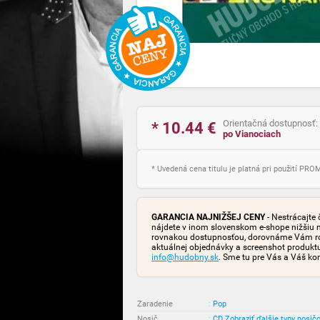
Orientačná dostupnosť:
* 10.44
€
po Vianociach
* Uvedená cena titulu je platná pri použití PR
GARANCIA NAJNIŽŠEJ CENY
- Nestrácajte 
nájdete v inom slovenskom e-shope nižšiu 
rovnakou dostupnosťou, dorovnáme Vám rozd
aktuálnej objednávky a screenshot produk
info@hudobny.sk
. Sme tu pre Vás a Váš ko
Zaradenie
:
Pop
Nosič
:
CD
Zobraziť ďalšie typy nosič