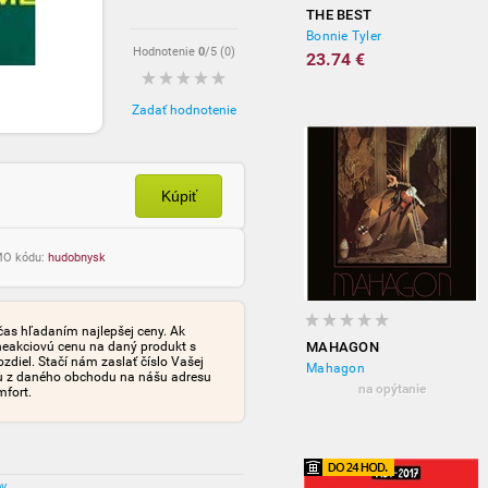
THE BEST
Bonnie Tyler
Hodnotenie
0
/5 (
0
)
23.74 €
Zadať hodnotenie
Kúpiť
OMO kódu:
hudobnysk
čas hľadaním najlepšej ceny. Ak
neakciovú cenu na daný produkt s
MAHAGON
iel. Stačí nám zaslať číslo Vašej
Mahagon
tu z daného obchodu na nášu adresu
na opýtanie
mfort.
ov