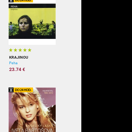
KRAJINOU
Peha
23.74 €