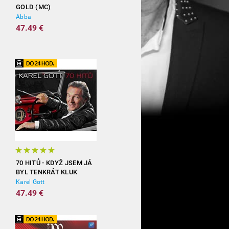
GOLD (MC)
Abba
47.49 €
70 HITŮ - KDYŽ JSEM JÁ
BYL TENKRÁT KLUK
(3CD)
Karel Gott
47.49 €