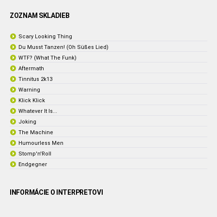
ZOZNAM SKLADIEB
Scary Looking Thing
Du Musst Tanzen! (Oh Süßes Lied)
WTF? (What The Funk)
Aftermath
Tinnitus 2k13
Warning
Klick Klick
Whatever It Is...
Joking
The Machine
Humourless Men
Stomp'n'Roll
Endgegner
INFORMÁCIE O INTERPRETOVI