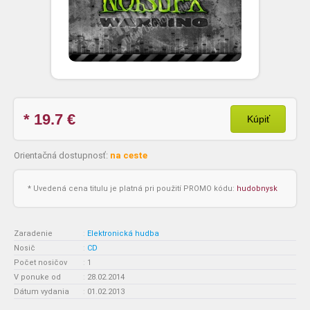
* 19.7
€
Kúpiť
Orientačná dostupnosť:
na ceste
* Uvedená cena titulu je platná pri použití PROMO kódu:
hudobnysk
Zaradenie
:
Elektronická hudba
Nosič
:
CD
Počet nosičov
:
1
V ponuke od
:
28.02.2014
Dátum vydania
:
01.02.2013