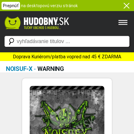
Prepnúť
na desktopovú verziu stránok
Doprava Kuriérom/platba vopred nad 45 € ZDARMA
NOISUF-X
-
WARNING