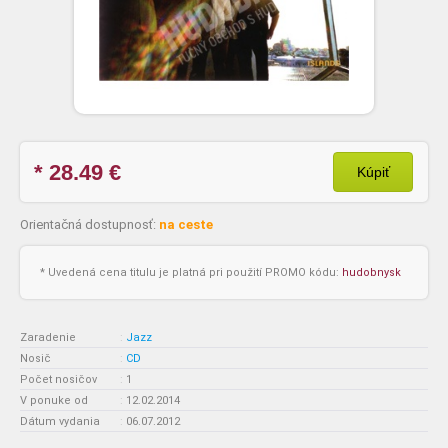
* 28.49
€
Kúpiť
Orientačná dostupnosť:
na ceste
* Uvedená cena titulu je platná pri použití PROMO kódu:
hudobnysk
Zaradenie
:
Jazz
Nosič
:
CD
Počet nosičov
:
1
V ponuke od
:
12.02.2014
Dátum vydania
:
06.07.2012