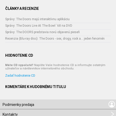
ČLÁNKY A RECENZIE
Správy: The Doors majú interaktívnu aplikáciu
Správy: The Doors Live At The Bowl ´68 na DVD
Správy: The DOORS predstavia novú objavenú pieseň
Recenzia (Blu-ray disc): The Doors - sex, drogy, rock a... jeden fenomén
HODNOTENIE CD
Máte CD vypočuté?
Napíšte Vaše hodnotenie CD a informujte ostatným
užívateľov a návštevníkov internetového obchodu.
Zadať hodnotenie CD
KOMENTÁRE K HUDOBNÉMU TITULU
Podmienky predaja
Kontakty