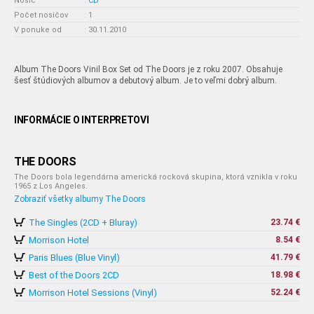
Nosič
:
CD
Počet nosičov
:
1
V ponuke od
:
30.11.2010
Album The Doors Vinil Box Set od The Doors je z roku 2007. Obsahuje
šesť štúdiových albumov a debutový album. Je to veľmi dobrý album.
INFORMÁCIE O INTERPRETOVI
THE DOORS
The Doors bola legendárna americká rocková skupina, ktorá vznikla v roku
1965 z Los Angeles.
Zobraziť všetky albumy The Doors
The Singles (2CD + Bluray)
23.74 €
Morrison Hotel
8.54 €
Paris Blues (Blue Vinyl)
41.79 €
Best of the Doors 2CD
18.98 €
Morrison Hotel Sessions (Vinyl)
52.24 €