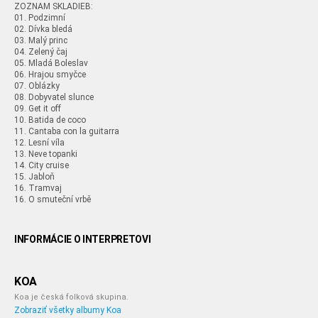
ZOZNAM SKLADIEB:
01. Podzimní
02. Dívka bledá
03. Malý princ
04. Zelený čaj
05. Mladá Boleslav
06. Hrajou smyčce
07. Oblázky
08. Dobyvatel slunce
09. Get it off
10. Batida de coco
11. Cantaba con la guitarra
12. Lesní víla
13. Neve topanki
14. City cruise
15. Jabloň
16. Tramvaj
16. O smuteční vrbě
INFORMÁCIE O INTERPRETOVI
KOA
Koa je česká folková skupina.
Zobraziť všetky albumy Koa