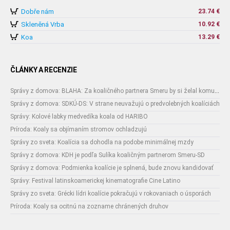
Dobře nám
23.74 €
Skleněná Vrba
10.92 €
Koa
13.29 €
ČLÁNKY A RECENZIE
Správy z domova: BLAHA: Za koaličného partnera Smeru by si želal komunistickú stranu
Správy z domova: SDKÚ-DS: V strane neuvažujú o predvolebných koalíciách
Správy: Kolové labky medvedíka koala od HARIBO
Príroda: Koaly sa objímaním stromov ochladzujú
Správy zo sveta: Koalícia sa dohodla na podobe minimálnej mzdy
Správy z domova: KDH je podľa Sulíka koaličným partnerom Smeru-SD
Správy z domova: Podmienka koalície je splnená, bude znovu kandidovať
Správy: Festival latinskoamerickej kinematografie Cine Latino
Správy zo sveta: Grécki lídri koalície pokračujú v rokovaniach o úsporách
Príroda: Koaly sa ocitnú na zozname chránených druhov