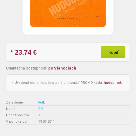
* 23.74
€
Kúpiť
Orientačná dostupnosť:
po Vianociach
* Uvedená cena titulu je platná pri použití PROMO kódu:
hudobnysk
Zaradenie
:
Folk
Nosič
:
CD
Počet nosičov
:
1
V ponuke od
:
19.07.2011