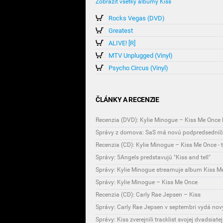
Zobraziť všetky albumy Kiss
Rocks Vegas (DVD)
Greatest
ALIVE! [R]
MTV Unplugged (Vinyl)
Psycho Circus (Vinyl)
ČLÁNKY A RECENZIE
Recenzia (DVD): Kylie Minogue – Kiss Me Once 
Správy z domova: SaS má novú podpredsedníč
Recenzia (CD): Kylie Minogue – Kiss Me Once - 
Správy: 5Angels predstavujú "Kiss and tell"
Správy: Kylie Minogue streamuje album Kiss M
Správy: Kylie Minogue – Kiss Me Once
Recenzia (CD): Carly Rae Jepsen – Kiss
Správy: Carly Rae Jepsen v septembri vydá nov
Správy: Kiss zverejnili tracklist svojej dvadsiate