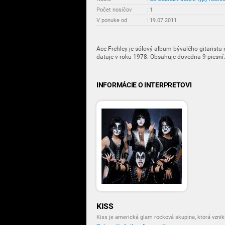
Počet nosičov
:
1
V ponuke od
:
19.07.2011
Ace Frehley je sólový album bývalého gitaristu 
datuje v roku 1978. Obsahuje dovedna 9 piesní.
INFORMÁCIE O INTERPRETOVI
KISS
Kiss je americká glam rocková skupina, ktorá vznik