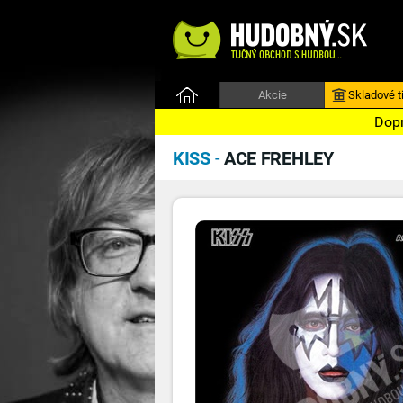
Akcie
Skladové ti
Dopr
KISS
-
ACE FREHLEY