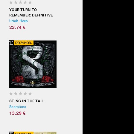
YOUR TURN TO
REMEMBER: DEFINITIVE
ANTHOLOGY 1970-90
Uriah Heep
23.74 €
STING IN THE TAIL
Scorpions
13.29 €