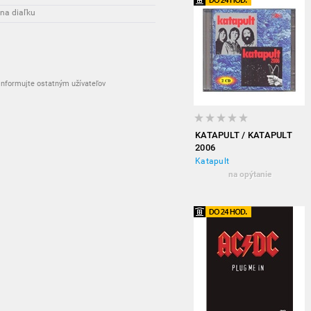
 na diaľku
nformujte ostatným užívateľov
KATAPULT / KATAPULT
2006
Katapult
na opýtanie