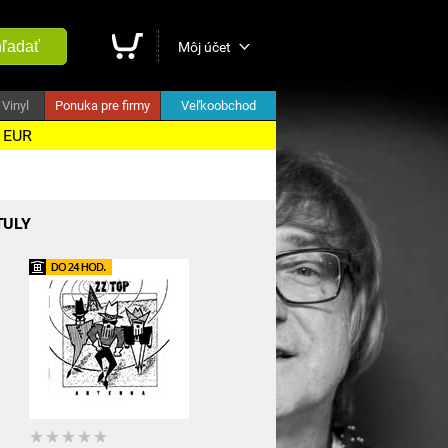
ľadať
Môj účet
Vinyl
Ponuka pre firmy
Veľkoobchod
5 EUR
TULY