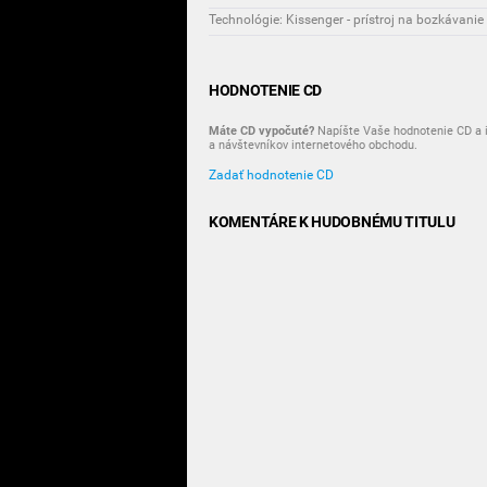
Technológie: Kissenger - prístroj na bozkávanie
HODNOTENIE CD
Máte CD vypočuté?
Napíšte Vaše hodnotenie CD a i
a návštevníkov internetového obchodu.
Zadať hodnotenie CD
KOMENTÁRE K HUDOBNÉMU TITULU