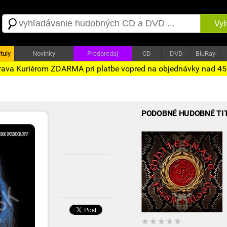
Vyh
tuly
Novinky
Predpredaj
CD
DVD
BluRay
ava Kuriérom ZDARMA pri platbe vopred na objednávky nad 4
PODOBNÉ HUDOBNÉ TI