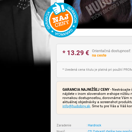
Orientačná dostupnosť:
* 13.29
€
na ceste
* Uvedená cena titulu je platná pri použití PR
GARANCIA NAJNIŽŠEJ CENY
- Nestrácajte 
nájdete v inom slovenskom e-shope nižšiu 
rovnakou dostupnosťou, dorovnáme Vám rozd
aktuálnej objednávky a screenshot produk
info@hudobny.sk
. Sme tu pre Vás a Váš ko
Zaradenie
:
Hardrock
Nosič
:
CD
Zobraziť ďalšie typy nosič