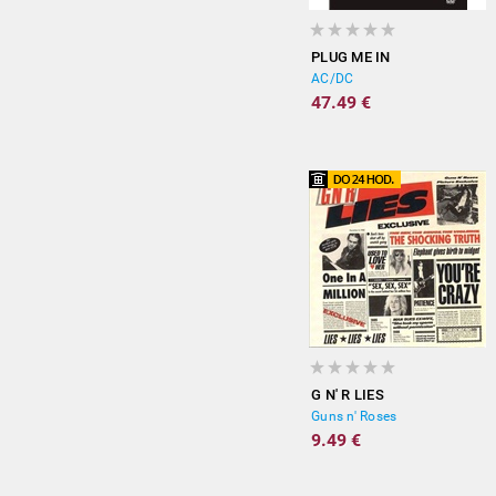
PLUG ME IN
AC/DC
47.49 €
G N' R LIES
Guns n' Roses
9.49 €