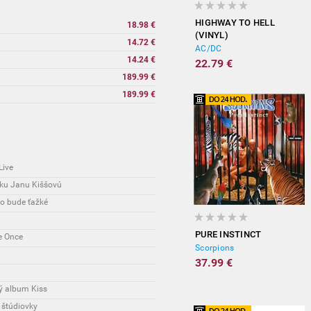
HIGHWAY TO HELL
18.98 €
(VINYL)
14.72 €
AC/DC
14.24 €
22.79 €
189.99 €
189.99 €
Live
ku Janu Kiššovú
to bude ťažké
PURE INSTINCT
e Once
Scorpions
37.99 €
ý album Kiss
j štúdiovky