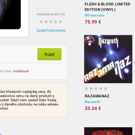
FLESH & BLOOD LIMITED
EDITION (VINYL)
Hodnotenie
0
/5 (
0
)
Whitesnake
75.99 €
Zadať hodnotenie
Kúpiť
OMO kódu:
hudobnysk
čas hľadaním najlepšej ceny. Ak
neakciovú cenu na daný produkt s
RAZAMANAZ
iel. Stačí nám zaslať číslo Vašej
Nazareth
tu z daného obchodu na nášu adresu
33.24 €
mfort.
ov