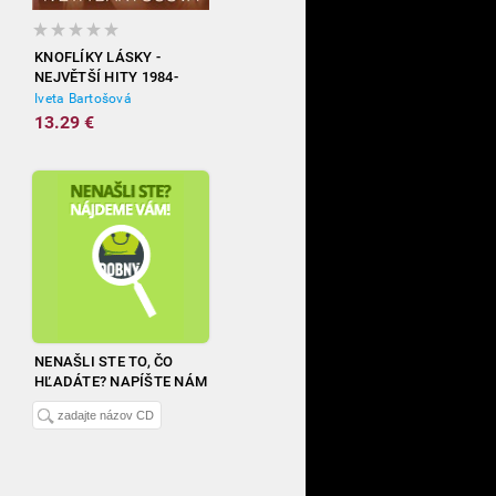
KNOFLÍKY LÁSKY -
NEJVĚTŠÍ HITY 1984-
2012
Iveta Bartošová
13.29 €
NENAŠLI STE TO, ČO
HĽADÁTE? NAPÍŠTE NÁM