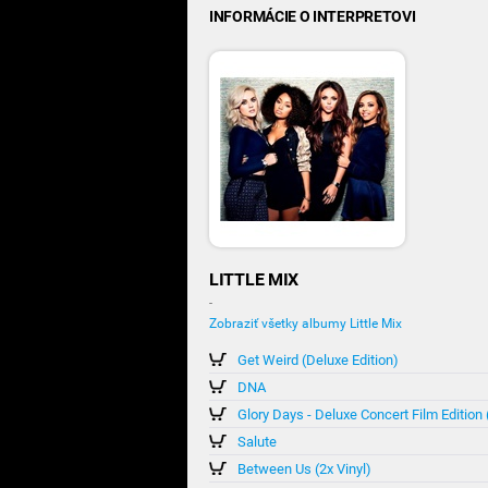
INFORMÁCIE O INTERPRETOVI
LITTLE MIX
-
Zobraziť všetky albumy Little Mix
Get Weird (Deluxe Edition)
DNA
Glory Days - Deluxe Concert Film Editio
Salute
Between Us (2x Vinyl)