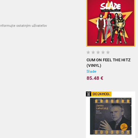
nformujte ostatným užívateľov
CUM ON FEEL THE HITZ
(VINYL)
Slade
85.48 €