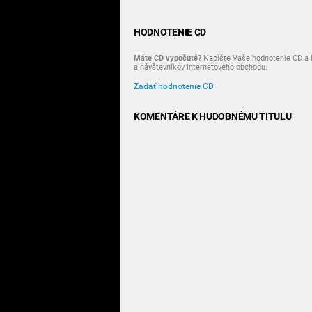
HODNOTENIE CD
Máte CD vypočuté?
Napíšte Vaše hodnotenie CD a i
a návštevníkov internetového obchodu.
Zadať hodnotenie CD
KOMENTÁRE K HUDOBNÉMU TITULU