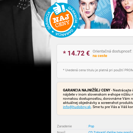
Orientačná dostupnosť:
* 14.72
€
na ceste
* Uvedená cena titulu je platná pri použití PR
GARANCIA NAJNIŽŠEJ CENY
- Nestrácajte 
nájdete v inom slovenskom e-shope nižšiu 
rovnakou dostupnosťou, dorovnáme Vám rozd
aktuálnej objednávky a screenshot produk
info@hudobny.sk
. Sme tu pre Vás a Váš ko
Zaradenie
:
Pop
Nosič
:
CD
Zobraziť ďalšie typy nosič