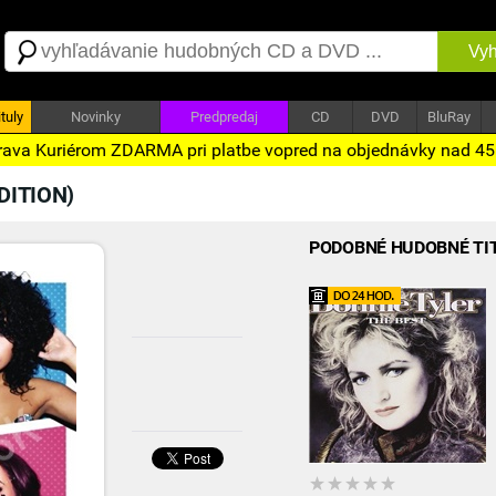
Vyh
tuly
Novinky
Predpredaj
CD
DVD
BluRay
ava Kuriérom ZDARMA pri platbe vopred na objednávky nad 4
DITION)
PODOBNÉ HUDOBNÉ TI