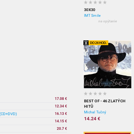
30X30
IMT Smile
na opýtanie
17.08 €
BEST OF - 46 ZLATÝCH
12.34 €
HITŮ
Michal Tučný
n (CD+DVD)
16.13 €
14.24 €
14.15 €
20.7 €