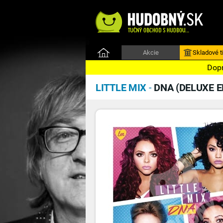
Akcie
Skladové ti
Dopr
LITTLE MIX
-
DNA (DELUXE E