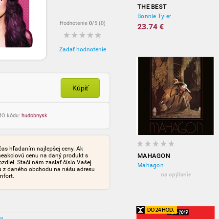
THE BEST
Bonnie Tyler
Hodnotenie
0
/5 (
0
)
23.74 €
Zadať hodnotenie
Kúpiť
OMO kódu:
hudobnysk
čas hľadaním najlepšej ceny. Ak
neakciovú cenu na daný produkt s
MAHAGON
iel. Stačí nám zaslať číslo Vašej
Mahagon
tu z daného obchodu na nášu adresu
na opýtanie
mfort.
ov