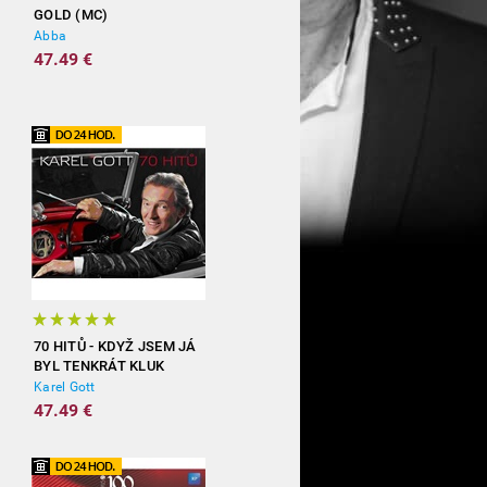
GOLD (MC)
Abba
47.49 €
70 HITŮ - KDYŽ JSEM JÁ
BYL TENKRÁT KLUK
(3CD)
Karel Gott
47.49 €