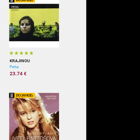
KRAJINOU
Peha
23.74 €