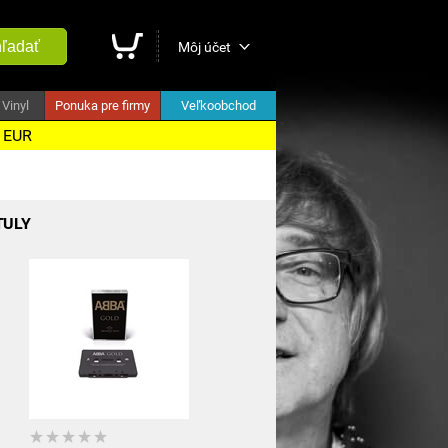
ľadať
Môj účet
Vinyl
Ponuka pre firmy
Veľkoobchod
5 EUR
TULY