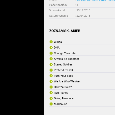
Počet nosičov
:
1
V ponuke od
:
13.12.2013
Dátum vydania
:
22.04.2013
ZOZNAM SKLADIEB
Wings
DNA
Change Your Life
Always Be Together
Stereo Soldier
Pretend It's OK
Turn Your Face
We Are Who We Are
How Ya Doin'?
Red Planet
Going Nowhere
Madhouse