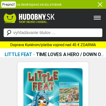
Prepnúť
na desktopovú verziu stránok
Doprava Kuriérom/platba vopred nad 45 € ZDARMA
LITTLE FEAT
-
TIME LOVES A HERO / DOWN ON THE FARM