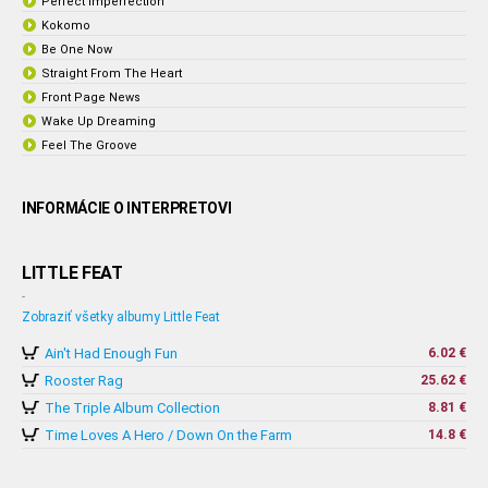
Perfect Imperfection
Kokomo
Be One Now
Straight From The Heart
Front Page News
Wake Up Dreaming
Feel The Groove
INFORMÁCIE O INTERPRETOVI
LITTLE FEAT
-
Zobraziť všetky albumy Little Feat
Ain't Had Enough Fun
6.02 €
Rooster Rag
25.62 €
The Triple Album Collection
8.81 €
Time Loves A Hero / Down On the Farm
14.8 €