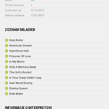
Nosič
:
CD
Počet nosičov
:
1
V ponuke od
:
13.12.2013
Dátum vydania
:
13.07.2012
ZOZNAM SKLADIEB
Holy Roller
American Dream
Hard Rock Hell
Prisoner Of Love
In My Mirror
Only A Memory Away
The Girl's Rockin'
Is Your Crazy Gettin' Lazy
Own Worst Enemy
Drama Queen
Dirty Water
INFORMÁCIE O INTERPRETOVI