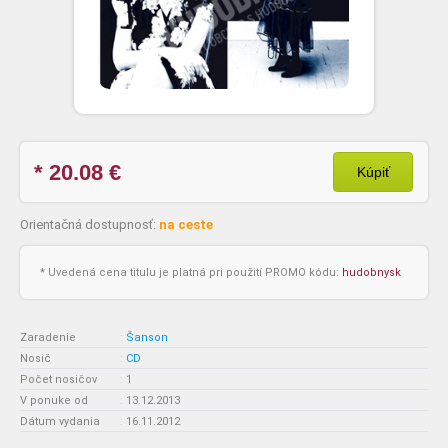
* 20.08
€
Kúpiť
Orientačná dostupnosť:
na ceste
* Uvedená cena titulu je platná pri použití PROMO kódu:
hudobnysk
Zaradenie
:
Šanson
Nosič
:
CD
Počet nosičov
:
1
V ponuke od
:
13.12.2013
Dátum vydania
:
16.11.2012