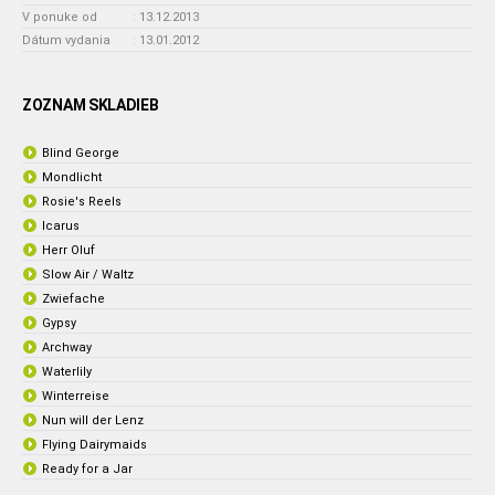
V ponuke od
:
13.12.2013
Dátum vydania
:
13.01.2012
ZOZNAM SKLADIEB
Blind George
Mondlicht
Rosie's Reels
Icarus
Herr Oluf
Slow Air / Waltz
Zwiefache
Gypsy
Archway
Waterlily
Winterreise
Nun will der Lenz
Flying Dairymaids
Ready for a Jar