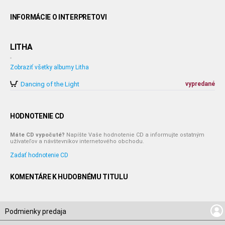
INFORMÁCIE O INTERPRETOVI
LITHA
-
Zobraziť všetky albumy Litha
Dancing of the Light
vypredané
HODNOTENIE CD
Máte CD vypočuté?
Napíšte Vaše hodnotenie CD a informujte ostatným
užívateľov a návštevníkov internetového obchodu.
Zadať hodnotenie CD
KOMENTÁRE K HUDOBNÉMU TITULU
Podmienky predaja