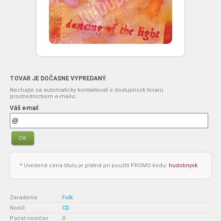
TOVAR JE DOČASNE VYPREDANÝ.
Nechajte sa automaticky kontaktovať o dostupnosti tovaru
prostredníctvom e-mailu:
Váš e-mail
OK
* Uvedená cena titulu je platná pri použití PROMO kódu:
hudobnysk
Zaradenie
:
Folk
Nosič
:
CD
Počet nosičov
:
0