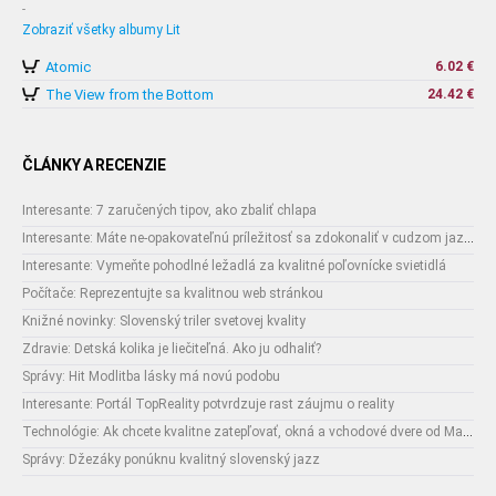
-
Zobraziť všetky albumy Lit
Atomic
6.02 €
The View from the Bottom
24.42 €
ČLÁNKY A RECENZIE
Interesante: 7 zaručených tipov, ako zbaliť chlapa
Interesante: Máte ne-opakovateľnú príležitosť sa zdokonaliť v cudzom jazyku
Interesante: Vymeňte pohodlné ležadlá za kvalitné poľovnícke svietidlá
Počítače: Reprezentujte sa kvalitnou web stránkou
Knižné novinky: Slovenský triler svetovej kvality
Zdravie: Detská kolika je liečiteľná. Ako ju odhaliť?
Správy: Hit Modlitba lásky má novú podobu
Interesante: Portál TopReality potvrdzuje rast záujmu o reality
Technológie: Ak chcete kvalitne zatepľovať, okná a vchodové dvere od Makrowinu sú najlepšie
Správy: Džezáky ponúknu kvalitný slovenský jazz