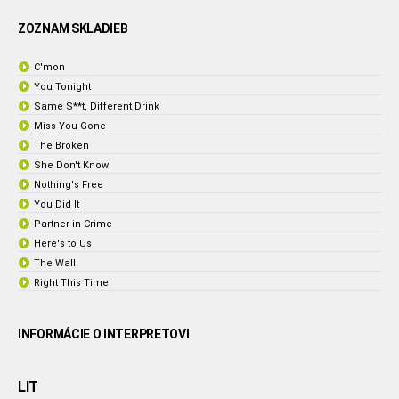
ZOZNAM SKLADIEB
C'mon
You Tonight
Same S**t, Different Drink
Miss You Gone
The Broken
She Don't Know
Nothing's Free
You Did It
Partner in Crime
Here's to Us
The Wall
Right This Time
INFORMÁCIE O INTERPRETOVI
LIT