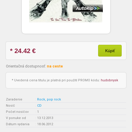
* 24.42
€
Kúpiť
Orientačná dostupnosť:
na ceste
* Uvedená cena titulu je platná pri použití PROMO kódu:
hudobnysk
Zaradenie
:
Rock, pop rock
Nosič
:
CD
Počet nosičov
:
1
V ponuke od
:
13.12.2013
Dátum vydania
:
18.06.2012