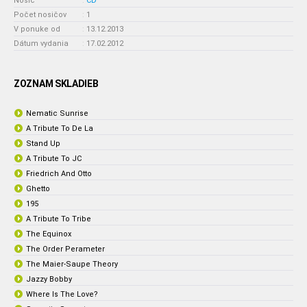
Nosič
:
CD
Počet nosičov
:
1
V ponuke od
:
13.12.2013
Dátum vydania
:
17.02.2012
ZOZNAM SKLADIEB
Nematic Sunrise
A Tribute To De La
Stand Up
A Tribute To JC
Friedrich And Otto
Ghetto
195
A Tribute To Tribe
The Equinox
The Order Perameter
The Maier-Saupe Theory
Jazzy Bobby
Where Is The Love?