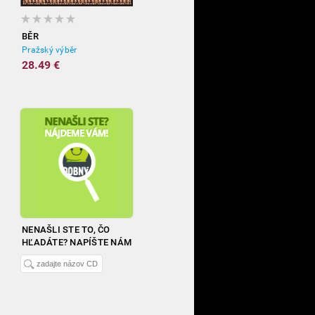
BĚR
Pražský výběr
28.49 €
NENAŠLI STE TO, ČO
HĽADÁTE? NAPÍŠTE NÁM