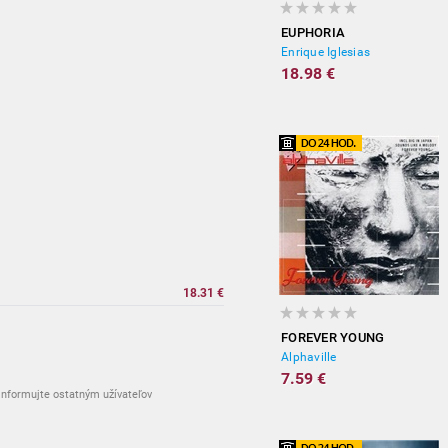
EUPHORIA
Enrique Iglesias
18.98 €
18.31 €
FOREVER YOUNG
Alphaville
7.59 €
nformujte ostatným užívateľov