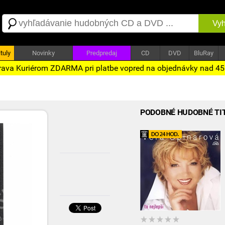
Vyh
tuly
Novinky
Predpredaj
CD
DVD
BluRay
ava Kuriérom ZDARMA pri platbe vopred na objednávky nad 4
PODOBNÉ HUDOBNÉ TI