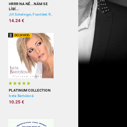
HRRR NA NĚ...NÁM SE
LÍBÍ...
Jiří Schelinger, František Ringo Čech
14.24 €
PLATINUM COLLECTION
Iveta Bartošová
10.25 €