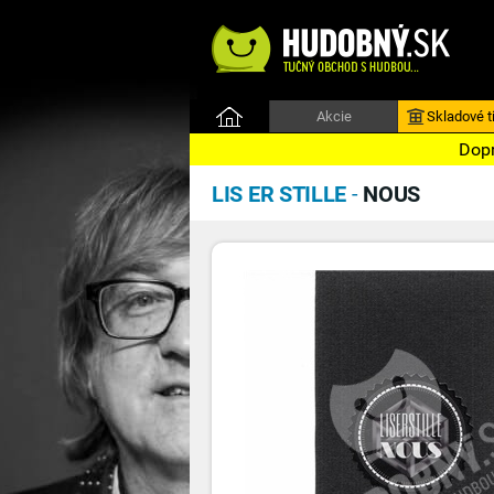
Akcie
Skladové ti
Dopr
LIS ER STILLE
-
NOUS