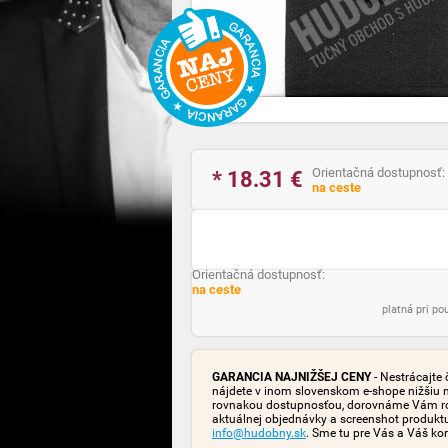
Orientačná dostupnosť:
* 18.31
€
na ceste
Orientačná dostupnosť:
na ceste
platná pri p
GARANCIA NAJNIŽŠEJ CENY
- Nestrácajte 
nájdete v inom slovenskom e-shope nižšiu 
rovnakou dostupnosťou, dorovnáme Vám rozd
aktuálnej objednávky a screenshot produk
info@hudobny.sk
. Sme tu pre Vás a Váš ko