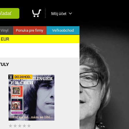
ľadať
Môj účet
Vinyl
Ponuka pre firmy
Veľkoobchod
5 EUR
TULY