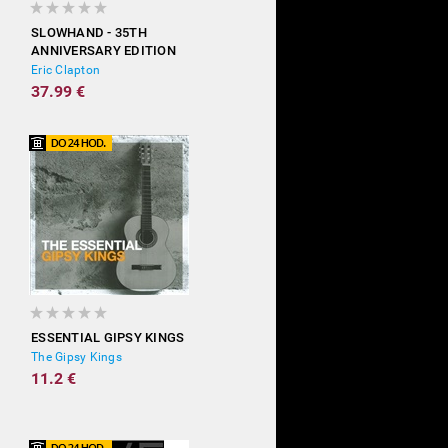
SLOWHAND - 35TH
ANNIVERSARY EDITION
(DELUXE)
Eric Clapton
37.99 €
ESSENTIAL GIPSY KINGS
The Gipsy Kings
11.2 €