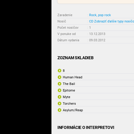
Zaradenie
:
Rock, pop rock
Nosič
:
CD
Zobraziť ďalšie typy nosič
Počet nosičov
:
1
V ponuke od
:
13.12.2013
Dátum vydania
:
09.03.2012
ZOZNAM SKLADIEB
8
Human Head
The Bail
Epitome
Myte
Torchers
Asylum/Reap
INFORMÁCIE O INTERPRETOVI