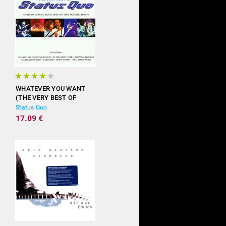
WHATEVER YOU WANT
(THE VERY BEST OF
STATUS QUO)
Status Quo
17.09 €