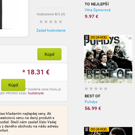
TO NEJLEPŠÍ
Věra Špinarová
Hodnotenie
0
/5 (
0
)
9.97 €
Zadať hodnotenie
Kúpiť
* 18.31
€
Kúpiť
* Uvedená cena titulu je
oužití PROMO kódu:
hudobnysk
BEST OF
Puhdys
56.99 €
čas hľadaním najlepšej ceny. Ak
neakciovú cenu na daný produkt s
iel. Stačí nám zaslať číslo Vašej
tu z daného obchodu na nášu adresu
mfort.