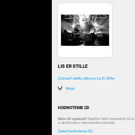
LIS ER STILLE
-
Zobraziť všetky albumy Lis Er Stille
Nous
HODNOTENIE CD
Máte CD vypočuté?
Napíšte Vaše hodnotenie CD a i
a návštevníkov internetového obchodu.
Zadať hodnotenie CD