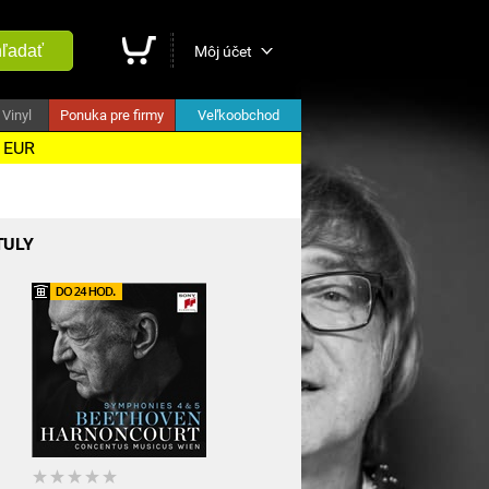
ľadať
Môj účet
Vinyl
Ponuka pre firmy
Veľkoobchod
5 EUR
TULY