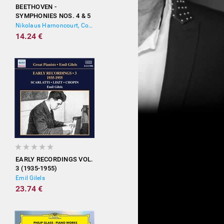
BEETHOVEN -
SYMPHONIES NOS. 4 & 5
Nikolaus Harnoncourt, Concentus Musicus Wien
14.24 €
EARLY RECORDINGS VOL.
3 (1935-1955)
Emil Gilels
23.74 €