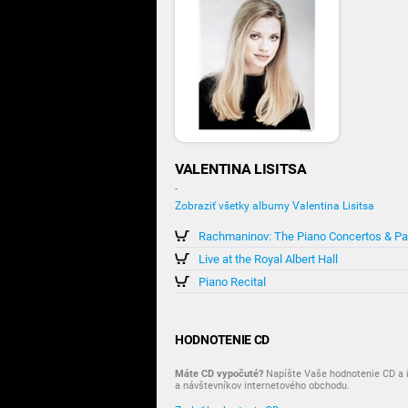
VALENTINA LISITSA
-
Zobraziť všetky albumy Valentina Lisitsa
Rachmaninov: The Piano Concertos & Pa
Live at the Royal Albert Hall
Piano Recital
HODNOTENIE CD
Máte CD vypočuté?
Napíšte Vaše hodnotenie CD a i
a návštevníkov internetového obchodu.