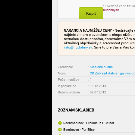
* Uvedená cena titulu
hudobnysk
Kúpiť
GARANCIA NAJNIŽŠEJ CENY
- Nestrácajte 
nájdete v inom slovenskom e-shope nižšiu 
rovnakou dostupnosťou, dorovnáme Vám rozd
aktuálnej objednávky a screenshot produk
info@hudobny.sk
. Sme tu pre Vás a Váš ko
Zaradenie
:
Klasická hudba
Nosič
:
CD
Zobraziť ďalšie typy nosič
Počet nosičov
:
1
V ponuke od
:
13.12.2013
Dátum vydania
:
02.07.2012
ZOZNAM SKLADIEB
Rachmaninov - Prelude In G Minor
Beethoven - Fur Elise