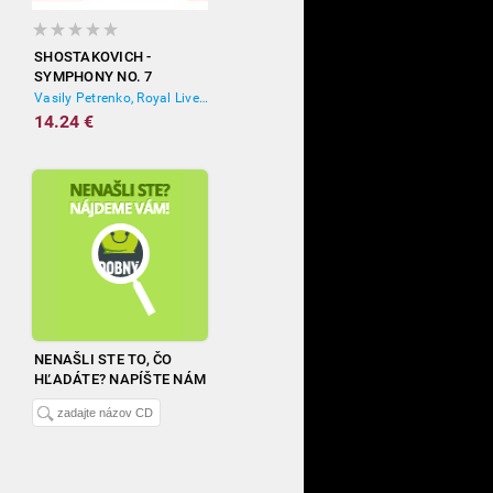
SHOSTAKOVICH -
SYMPHONY NO. 7
'LENINGRAD'
Vasily Petrenko, Royal Liverpool Philharmonic Orchestra
14.24 €
NENAŠLI STE TO, ČO
HĽADÁTE? NAPÍŠTE NÁM