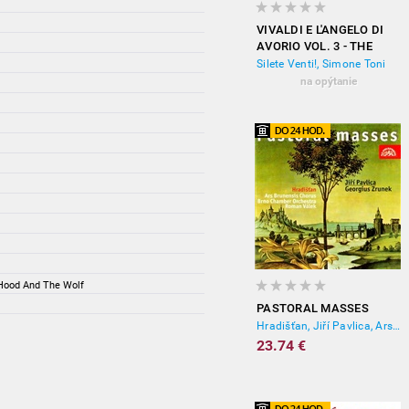
VIVALDI E L'ANGELO DI
AVORIO VOL. 3 - THE
SOUL OF VENICE
Silete Venti!, Simone Toni
na opýtanie
 Hood And The Wolf
PASTORAL MASSES
Hradišťan, Jiří Pavlica, Ars Brunensis Chorus, Roman Válek, Brno chamber orchestra
23.74 €