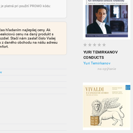
 je platná pri použití PROMO kódu:
čas hľadaním najlepšej ceny. Ak
neakciovú cenu na daný produkt s
iel. Stačí nám zaslať číslo Vašej
tu z daného obchodu na nášu adresu
mfort.
YURI TEMIRKANOV
CONDUCTS
TCHAIKOVSKY -
Yuri Temirkanov
SYMPHONIES NO. 1-6
na opýtanie
ov
(6CD)