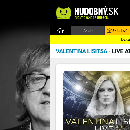
Akcie
Skladové ti
Dopr
VALENTINA LISITSA
-
LIVE A