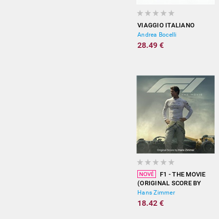
VIAGGIO ITALIANO
Andrea Bocelli
28.49 €
F1 - THE MOVIE
(ORIGINAL SCORE BY
HANS ZIMMER)
Hans Zimmer
18.42 €