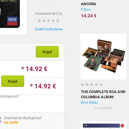
ANCORA
Il Divo
Hodnotenie
0
/5 (
0
)
14.24 €
Zadať hodnotenie
Kúpiť
* 14.92
€
Kúpiť
* 14.92
€
THE COMPLETE RCA AND
 dostupnosť:
COLUMBIA ALBUM
COLLECTION
Emil Gilels
na opýtanie
Orientačná dostupnosť:
€
na ceste