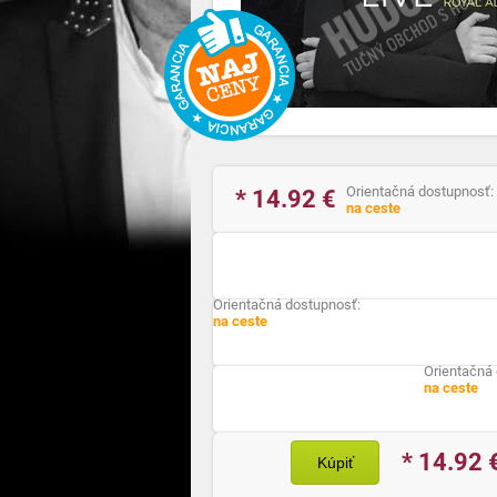
Orientačná dostupnosť:
* 14.92
€
na ceste
Orientačná dostupnosť:
na ceste
Orientačná
na ceste
* 14.92
Kúpiť