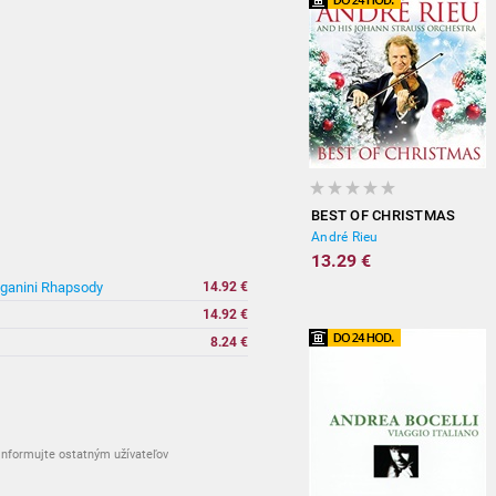
BEST OF CHRISTMAS
André Rieu
13.29 €
ganini Rhapsody
14.92 €
14.92 €
8.24 €
nformujte ostatným užívateľov