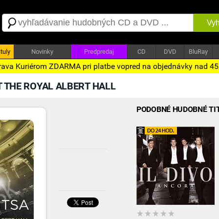
Vyh
tuly
Novinky
Predpredaj
CD
DVD
BluRay
ava Kuriérom ZDARMA pri platbe vopred na objednávky nad 4
T THE ROYAL ALBERT HALL
PODOBNÉ HUDOBNÉ TI