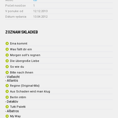
Nosič
:
CD
Počet nosičov
:
1
V ponuke od
:
12.12.2013
Dátum vydania
:
13.04.2012
ZOZNAM SKLADIEB
Erna kommt
Was fällt dir ein
Morgen soll's regnen
Die übergroße Liebe
So wie du
Bitte nach Ihnen
- Vielleicht
- Atlantis
Regine (Original-Mix)
Aus Schaden wird man klug
Berlin intim
- Detektiv
Tutti Paletti
- Albatros
My Way