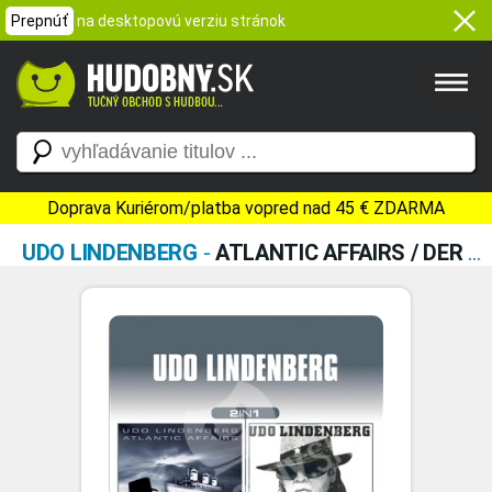
Prepnúť
na desktopovú verziu stránok
Doprava Kuriérom/platba vopred nad 45 € ZDARMA
UDO LINDENBERG
-
ATLANTIC AFFAIRS / DER PANIK PRASIDENT