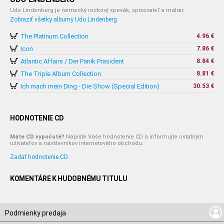
Udo Lindenberg je nemecký rockový spevák, spisovateľ a maliar.
Zobraziť všetky albumy Udo Lindenberg
The Platinum Collection
4.96 €
Icon
7.86 €
Atlantic Affairs / Der Panik Prasident
8.84 €
The Triple Album Collection
8.81 €
Ich mach mein Ding - Die Show (Special Edition)
30.53 €
HODNOTENIE CD
Máte CD vypočuté?
Napíšte Vaše hodnotenie CD a informujte ostatným
užívateľov a návštevníkov internetového obchodu.
Zadať hodnotenie CD
KOMENTÁRE K HUDOBNÉMU TITULU
Podmienky predaja