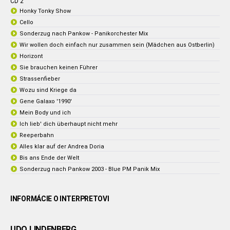
CD 2
Honky Tonky Show
Cello
Sonderzug nach Pankow - Panikorchester Mix
Wir wollen doch einfach nur zusammen sein (Mädchen aus Ostberlin)
Horizont
Sie brauchen keinen Führer
Strassenfieber
Wozu sind Kriege da
Gene Galaxo '1990'
Mein Body und ich
Ich lieb' dich überhaupt nicht mehr
Reeperbahn
Alles klar auf der Andrea Doria
Bis ans Ende der Welt
Sonderzug nach Pankow 2003 - Blue PM Panik Mix
INFORMÁCIE O INTERPRETOVI
UDO LINDENBERG