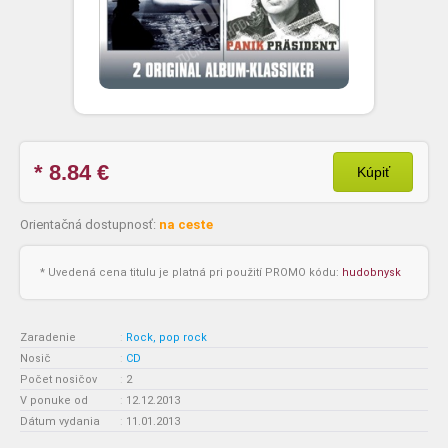
* 8.84
€
Kúpiť
Orientačná dostupnosť:
na ceste
* Uvedená cena titulu je platná pri použití PROMO kódu:
hudobnysk
Zaradenie
:
Rock, pop rock
Nosič
:
CD
Počet nosičov
:
2
V ponuke od
:
12.12.2013
Dátum vydania
:
11.01.2013