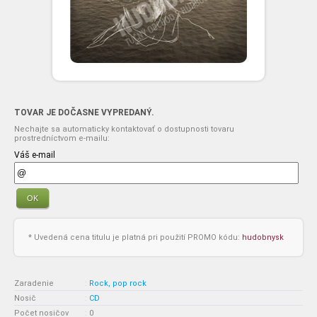
TOVAR JE DOČASNE VYPREDANÝ.
Nechajte sa automaticky kontaktovať o dostupnosti tovaru
prostredníctvom e-mailu:
Váš e-mail
OK
* Uvedená cena titulu je platná pri použití PROMO kódu:
hudobnysk
Zaradenie
:
Rock, pop rock
Nosič
:
CD
Počet nosičov
:
0