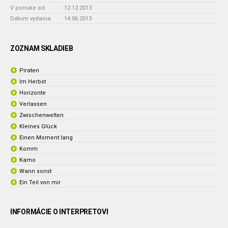
V ponuke od
:
12.12.2013
Dátum vydania
:
14.06.2013
ZOZNAM SKLADIEB
Piraten
Im Herbst
Horizonte
Verlassen
Zwischenwelten
Kleines Glück
Einen Moment lang
Komm
Kamo
Wann sonst
Ein Teil von mir
INFORMÁCIE O INTERPRETOVI