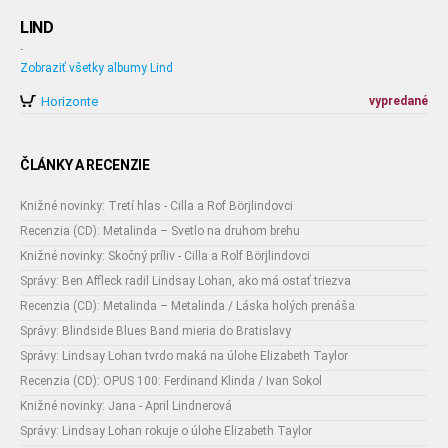
LIND
-
Zobraziť všetky albumy Lind
Horizonte
vypredané
ČLÁNKY A RECENZIE
Knižné novinky: Tretí hlas - Cilla a Rof Börjlindovci
Recenzia (CD): Metalinda – Svetlo na druhom brehu
Knižné novinky: Skočný príliv - Cilla a Rolf Börjlindovci
Správy: Ben Affleck radil Lindsay Lohan, ako má ostať triezva
Recenzia (CD): Metalinda – Metalinda / Láska holých prenáša
Správy: Blindside Blues Band mieria do Bratislavy
Správy: Lindsay Lohan tvrdo maká na úlohe Elizabeth Taylor
Recenzia (CD): OPUS 100: Ferdinand Klinda / Ivan Sokol
Knižné novinky: Jana - April Lindnerová
Správy: Lindsay Lohan rokuje o úlohe Elizabeth Taylor