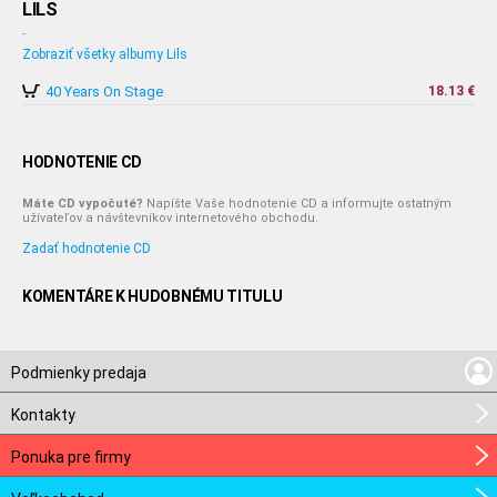
LILS
-
Zobraziť všetky albumy Lils
40 Years On Stage
18.13 €
HODNOTENIE CD
Máte CD vypočuté?
Napíšte Vaše hodnotenie CD a informujte ostatným
užívateľov a návštevníkov internetového obchodu.
Zadať hodnotenie CD
KOMENTÁRE K HUDOBNÉMU TITULU
Podmienky predaja
Kontakty
Ponuka pre firmy