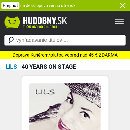
Prepnúť
na desktopovú verziu stránok
Doprava Kuriérom/platba vopred nad 45 € ZDARMA
LILS
-
40 YEARS ON STAGE