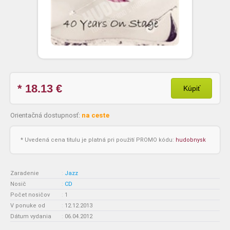
* 18.13
€
Kúpiť
Orientačná dostupnosť:
na ceste
* Uvedená cena titulu je platná pri použití PROMO kódu:
hudobnysk
Zaradenie
:
Jazz
Nosič
:
CD
Počet nosičov
:
1
V ponuke od
:
12.12.2013
Dátum vydania
:
06.04.2012