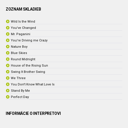
ZOZNAM SKLADIEB
Wild Is the Wind
You've Changed
Mr. Paganini
You're Driving me Crazy
Nature Boy
Blue Skies
Round Midnight
House of the Rising Sun
Swing It Brother Swing
We Three
You Don't Know What Love Is
Stand By Me
Perfect Day
INFORMÁCIE O INTERPRETOVI