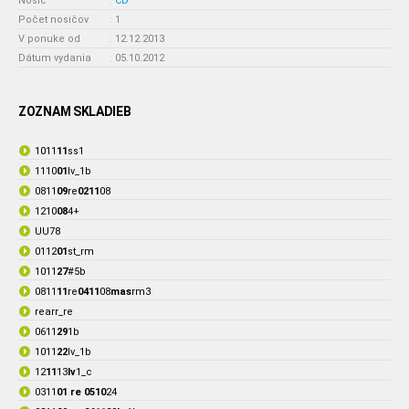
Nosič
:
CD
Počet nosičov
:
1
V ponuke od
:
12.12.2013
Dátum vydania
:
05.10.2012
ZOZNAM SKLADIEB
1011
11
ss1
1110
01
lv_1b
0811
09
re
0211
08
1210
08
4+
UU78
0112
01
st_rm
1011
27
#5b
0811
11
re
0411
08
mas
rm3
rearr_re
0611
29
1b
1011
22
lv_1b
12
11
13
lv
1_c
0311
01 re 0510
24