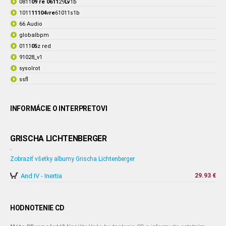
0811
09 re 0611
29
Lv
1b
1011
11104
v
re
61011s1b
66 Audio
globalbpm
0111
05
z red
91028_v1
sysolrot
ssfl
INFORMÁCIE O INTERPRETOVI
GRISCHA LICHTENBERGER
-
Zobraziť všetky albumy Grischa Lichtenberger
And IV - Inertia
29.93 €
HODNOTENIE CD