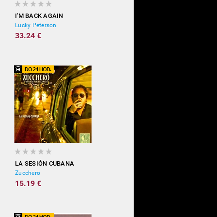
I'M BACK AGAIN
Lucky Peterson
33.24 €
LA SESIÓN CUBANA
Zucchero
15.19 €