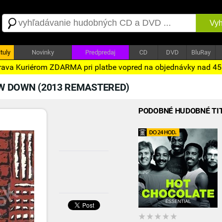
Vyh
tuly
Novinky
Predpredaj
CD
DVD
BluRay
ava Kuriérom ZDARMA pri platbe vopred na objednávky nad 4
W DOWN (2013 REMASTERED)
PODOBNÉ HUDOBNÉ TI