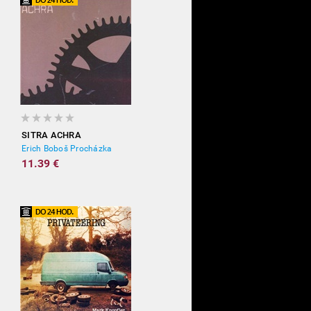
SITRA ACHRA
Erich Boboš Procházka
11.39 €