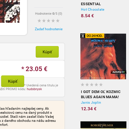
ESSENTIAL
Hot Chocolate
Hodnotenie
0
/5 (
0
)
8.54 €
Zadať hodnotenie
Kúpiť
* 23.05
€
Kúpiť
* Uvedená cena titulu je
oužití PROMO kódu:
hudobnysk
I GOT DEM OL' KOZMIC
BLUES AGAIN MAMA!
Janis Joplin
12.34 €
čas hľadaním najlepšej ceny. Ak
neakciovú cenu na daný produkt s
iel. Stačí nám zaslať číslo Vašej
tu z daného obchodu na nášu adresu
mfort.