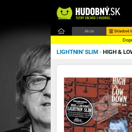
Akcie
Skladové ti
Dopr
LIGHTNIN' SLIM
-
HIGH & LO