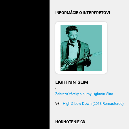
INFORMÁCIE O INTERPRETOVI
LIGHTNIN' SLIM
-
Zobraziť všetky albumy Lightnin' Slim
High & Low Down (2013 Remastered)
HODNOTENIE CD