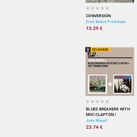
CONVERSION
Erich Boboš Procházka
13.29 €
BLUES BREAKERS WITH
ERIC CLAPTON /
TURNING POINT
John Mayall
23.74 €