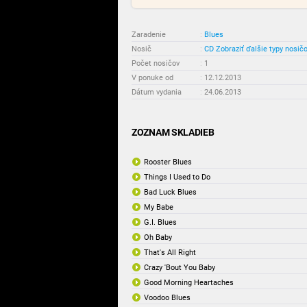
Zaradenie
:
Blues
Nosič
:
CD
Zobraziť ďalšie typy nosič
Počet nosičov
:
1
V ponuke od
:
12.12.2013
Dátum vydania
:
24.06.2013
ZOZNAM SKLADIEB
Rooster Blues
Things I Used to Do
Bad Luck Blues
My Babe
G.I. Blues
Oh Baby
That's All Right
Crazy 'Bout You Baby
Good Morning Heartaches
Voodoo Blues