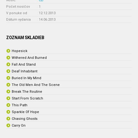
Nosič
:
CD
Počet nosičov
:
1
V ponuke od
:
12.12.2013
Dátum vydania
:
14.06.2013
ZOZNAM SKLADIEB
Hopesick
Withered And Burned
Fall And Stand
Deaf Inhabitant
Buried In My Mind
The Old Men And The Scene
Break The Routine
Start From Scratch
This Path
Sparkle Of Hope
Chasing Ghosts
Carry On