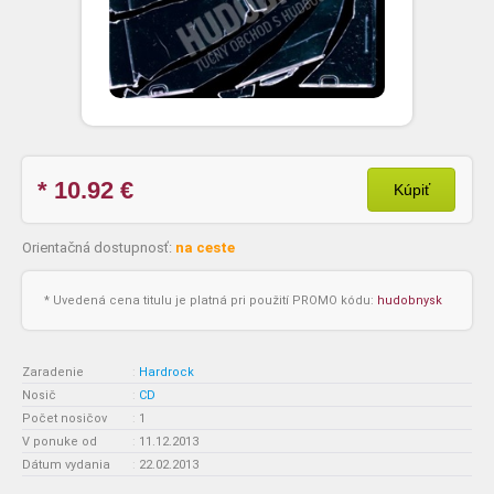
* 10.92
€
Kúpiť
Orientačná dostupnosť:
na ceste
* Uvedená cena titulu je platná pri použití PROMO kódu:
hudobnysk
Zaradenie
:
Hardrock
Nosič
:
CD
Počet nosičov
:
1
V ponuke od
:
11.12.2013
Dátum vydania
:
22.02.2013