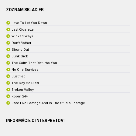
ZOZNAM SKLADIEB
Love To Let You Down
Last Cigarette
Wicked Ways
Don't Bother
Strung Out
Junk Sick
The Calm That Disturbs You
No One Survives
Justified
The Day He Died
Broken Valley
Room 244
Rare Live Footage And In-The-Studio Footage
INFORMÁCIE O INTERPRETOVI