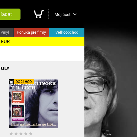
ľadať
Môj účet
Vinyl
Ponuka pre firmy
Veľkoobchod
5 EUR
TULY