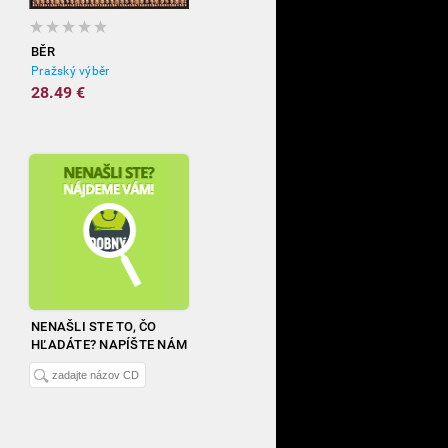
BĚR
Pražský výběr
28.49 €
NENAŠLI STE TO, ČO
HĽADÁTE? NAPÍŠTE NÁM