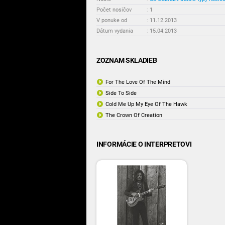
Počet nosičov
:
1
V ponuke od
:
11.12.2013
Dátum vydania
:
15.04.2013
ZOZNAM SKLADIEB
For The Love Of The Mind
Side To Side
Cold Me Up My Eye Of The Hawk
The Crown Of Creation
INFORMÁCIE O INTERPRETOVI