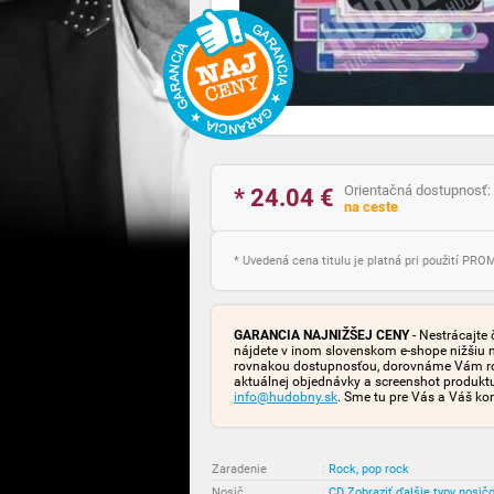
Orientačná dostupnosť:
* 24.04
€
na ceste
* Uvedená cena titulu je platná pri použití PR
GARANCIA NAJNIŽŠEJ CENY
- Nestrácajte 
nájdete v inom slovenskom e-shope nižšiu 
rovnakou dostupnosťou, dorovnáme Vám rozd
aktuálnej objednávky a screenshot produk
info@hudobny.sk
. Sme tu pre Vás a Váš ko
Zaradenie
:
Rock, pop rock
Nosič
:
CD
Zobraziť ďalšie typy nosič