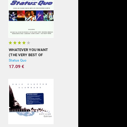
WHATEVER YOU WANT
(THE VERY BEST OF
STATUS QUO)
Status Quo
17.09 €