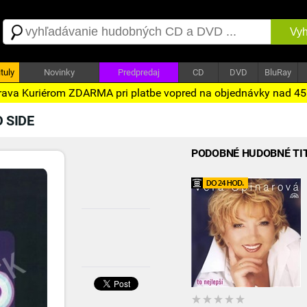
Vyh
tuly
Novinky
Predpredaj
CD
DVD
BluRay
ava Kuriérom ZDARMA pri platbe vopred na objednávky nad 4
O SIDE
PODOBNÉ HUDOBNÉ TI