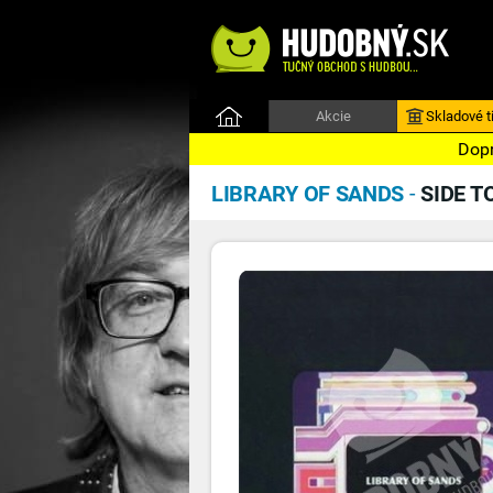
Akcie
Skladové ti
Dopr
LIBRARY OF SANDS
-
SIDE T