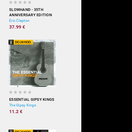
SLOWHAND - 35TH
ANNIVERSARY EDITION
(DELUXE)
Eric Clapton
37.99 €
ESSENTIAL GIPSY KINGS
The Gipsy Kings
11.2 €