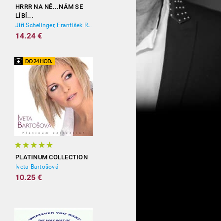
HRRR NA NĚ...NÁM SE
LÍBÍ...
Jiří Schelinger, František Ringo Čech
14.24 €
PLATINUM COLLECTION
Iveta Bartošová
10.25 €