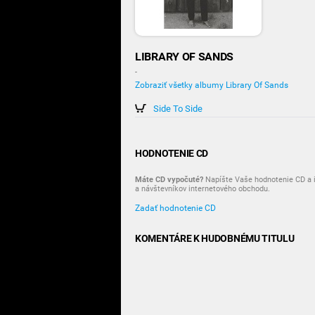
LIBRARY OF SANDS
-
Zobraziť všetky albumy Library Of Sands
Side To Side
HODNOTENIE CD
Máte CD vypočuté?
Napíšte Vaše hodnotenie CD a i
a návštevníkov internetového obchodu.
Zadať hodnotenie CD
KOMENTÁRE K HUDOBNÉMU TITULU