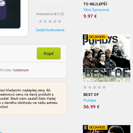
TO NEJLEPŠÍ
Věra Špinarová
Hodnotenie
0
/5 (
0
)
9.97 €
Zadať hodnotenie
Kúpiť
OMO kódu:
hudobnysk
čas hľadaním najlepšej ceny. Ak
neakciovú cenu na daný produkt s
BEST OF
iel. Stačí nám zaslať číslo Vašej
Puhdys
tu z daného obchodu na nášu adresu
56.99 €
mfort.
ov