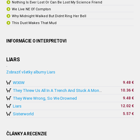
Nothing Is Ever Lost Or Can Be Lost My Science Friend
We Live NE Of Compton
Why Midnight Walked But Didnt Ring Her Bell
This Dust Makes That Mud
INFORMÁCIE O INTERPRETOVI
LIARS
-
Zobraziť všetky albumy Liars
WIXIW
9.48 €
10.36 €
They Threw Us All In A Trench And Stuck A Monument On Top
They Were Wrong, So We Drowned
9.48 €
Liars
12.02 €
Sisterworld
5.57 €
ČLÁNKY A RECENZIE