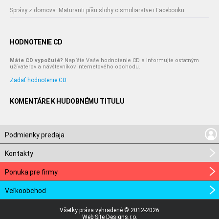
Správy z domova: Maturanti píšu slohy o smoliarstve i Facebooku
HODNOTENIE CD
Máte CD vypočuté?
Napíšte Vaše hodnotenie CD a informujte ostatným
užívateľov a návštevníkov internetového obchodu.
Zadať hodnotenie CD
KOMENTÁRE K HUDOBNÉMU TITULU
Podmienky predaja
Kontakty
Ponuka pre firmy
Veľkoobchod
Všetky práva vyhradené © 2012-2026
Web Site Designs.r.o.