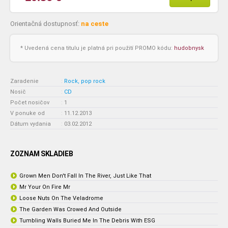
Orientačná dostupnosť:
na ceste
* Uvedená cena titulu je platná pri použití PROMO kódu:
hudobnysk
Zaradenie
:
Rock, pop rock
Nosič
:
CD
Počet nosičov
:
1
V ponuke od
:
11.12.2013
Dátum vydania
:
03.02.2012
ZOZNAM SKLADIEB
Grown Men Don't Fall In The River, Just Like That
Mr Your On Fire Mr
Loose Nuts On The Veladrome
The Garden Was Crowed And Outside
Tumbling Walls Buried Me In The Debris With ESG