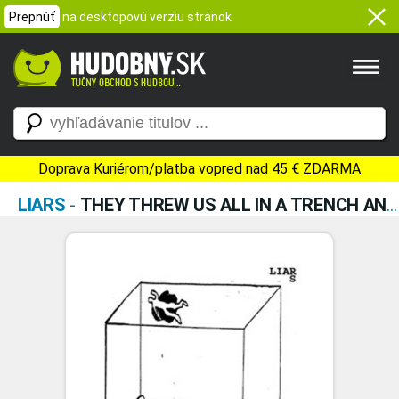
Prepnúť
na desktopovú verziu stránok
Doprava Kuriérom/platba vopred nad 45 € ZDARMA
LIARS
-
THEY THREW US ALL IN A TRENCH AND STUCK A MONUMENT ON TOP