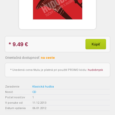
* 9.49
€
Kúpiť
Orientačná dostupnosť:
na ceste
* Uvedená cena titulu je platná pri použití PROMO kódu:
hudobnysk
Zaradenie
:
Klasická hudba
Nosič
:
CD
Počet nosičov
:
1
V ponuke od
:
11.12.2013
Dátum vydania
:
06.01.2012