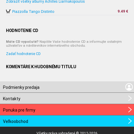
Zobraziť všetky albumy Achilles Liarmakopoulos
Piazzolla Tango Distinto
9.49 €
HODNOTENIE CD
Máte CD vypočuté?
Napíšte Vaše hodnotenie CD a informujte ostatným
užívateľov a návštevníkov internetového obchodu.
Zadať hodnotenie CD
KOMENTÁRE K HUDOBNÉMU TITULU
Podmienky predaja
Kontakty
Ponuka pre firmy
Veľkoobchod
Všetky práva vyhradené © 2012-2026