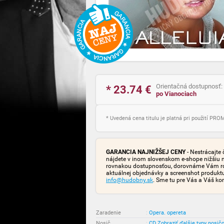
Orientačná dostupnosť:
* 23.74
€
po Vianociach
* Uvedená cena titulu je platná pri použití PR
GARANCIA NAJNIŽŠEJ CENY
- Nestrácajte 
nájdete v inom slovenskom e-shope nižšiu 
rovnakou dostupnosťou, dorovnáme Vám rozd
aktuálnej objednávky a screenshot produk
info@hudobny.sk
. Sme tu pre Vás a Váš ko
Zaradenie
:
Opera. opereta
Nosič
:
CD
Zobraziť ďalšie typy nosič