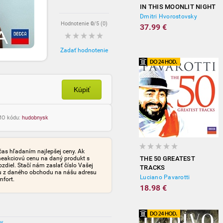
IN THIS MOONLIT NIGHT
Dmitri Hvorostovsky
Hodnotenie
0
/5 (
0
)
37.99 €
Zadať hodnotenie
Kúpiť
OMO kódu:
hudobnysk
čas hľadaním najlepšej ceny. Ak
neakciovú cenu na daný produkt s
THE 50 GREATEST
iel. Stačí nám zaslať číslo Vašej
TRACKS
tu z daného obchodu na nášu adresu
Luciano Pavarotti
mfort.
18.98 €
ov