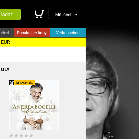
ľadať
Môj účet
Vinyl
Ponuka pre firmy
Veľkoobchod
5 EUR
TULY