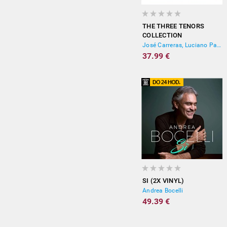
THE THREE TENORS
COLLECTION
José Carreras, Luciano Pavarotti, Plácido Domingo
37.99 €
SI (2X VINYL)
Andrea Bocelli
49.39 €