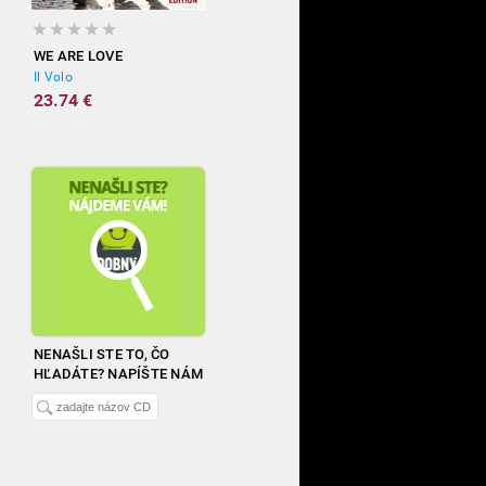
WE ARE LOVE
Il Volo
23.74 €
NENAŠLI STE TO, ČO
HĽADÁTE? NAPÍŠTE NÁM