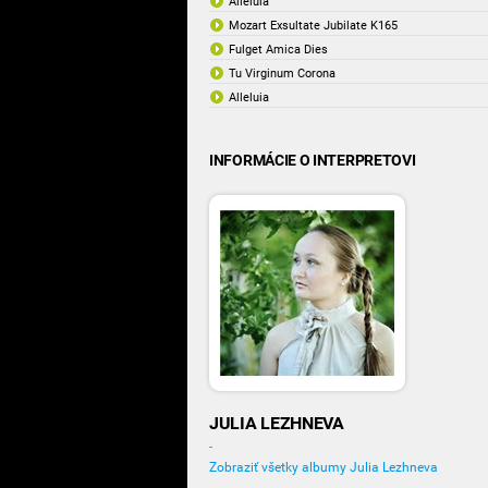
Alleluia
Mozart Exsultate Jubilate K165
Fulget Amica Dies
Tu Virginum Corona
Alleluia
INFORMÁCIE O INTERPRETOVI
JULIA LEZHNEVA
-
Zobraziť všetky albumy Julia Lezhneva