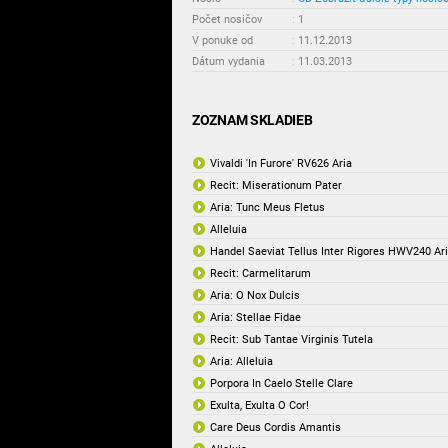
Počet nosičov
:
1
V ponuke od
:
11.12.2013
Dátum vydania
:
11.03.2013
ZOZNAM SKLADIEB
Vivaldi 'In Furore' RV626 Aria
Recit: Miserationum Pater
Aria: Tunc Meus Fletus
Alleluia
Handel Saeviat Tellus Inter Rigores HWV240 Ar
Recit: Carmelitarum
Aria: O Nox Dulcis
Aria: Stellae Fidae
Recit: Sub Tantae Virginis Tutela
Aria: Alleluia
Porpora In Caelo Stelle Clare
Exulta, Exulta O Cor!
Care Deus Cordis Amantis