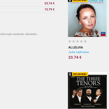
23.74 €
15.79 €
nformujte ostatným užívateľov
ALLELUIA
Julia Lezhneva
23.74 €