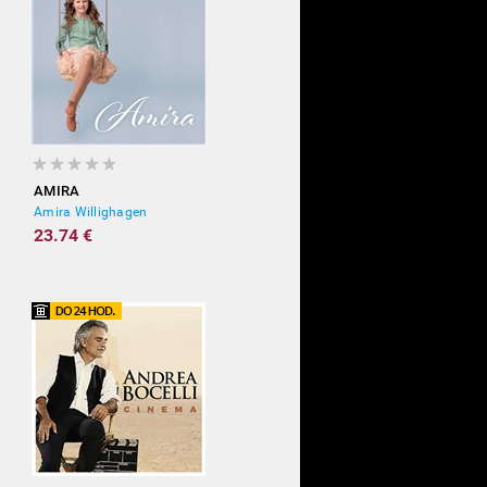
AMIRA
Amira Willighagen
23.74 €