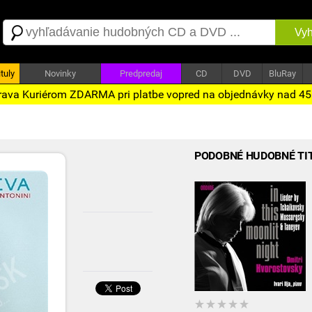
Vyh
tuly
Novinky
Predpredaj
CD
DVD
BluRay
ava Kuriérom ZDARMA pri platbe vopred na objednávky nad 4
PODOBNÉ HUDOBNÉ TI