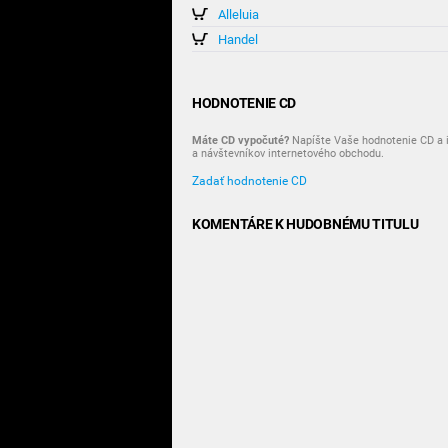
Alleluia
Handel
HODNOTENIE CD
Máte CD vypočuté?
Napíšte Vaše hodnotenie CD a i
a návštevníkov internetového obchodu.
Zadať hodnotenie CD
KOMENTÁRE K HUDOBNÉMU TITULU