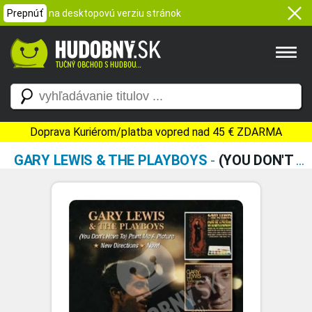
Prepnúť
na desktopovú verziu stránok
Doprava Kuriérom/platba vopred nad 45 € ZDARMA
GARY LEWIS & THE PLAYBOYS
-
(YOU DON'T HAVE TO) PAINT ME A PICTURE / NEW DIRECTIONS / NOW!