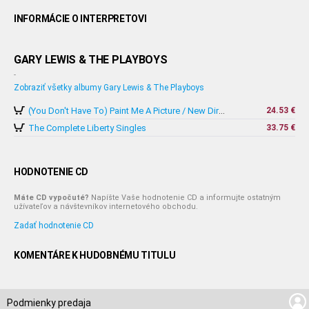
INFORMÁCIE O INTERPRETOVI
GARY LEWIS & THE PLAYBOYS
-
Zobraziť všetky albumy Gary Lewis & The Playboys
24.53 €
(You Don't Have To) Paint Me A Picture / New Directions / Now!
The Complete Liberty Singles
33.75 €
HODNOTENIE CD
Máte CD vypočuté?
Napíšte Vaše hodnotenie CD a informujte ostatným
užívateľov a návštevníkov internetového obchodu.
Zadať hodnotenie CD
KOMENTÁRE K HUDOBNÉMU TITULU
Podmienky predaja