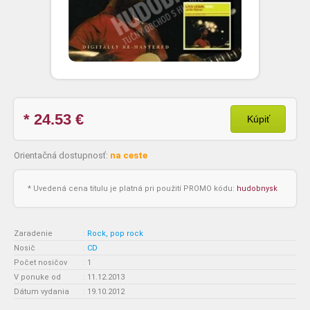
* 24.53
€
Kúpiť
Orientačná dostupnosť:
na ceste
* Uvedená cena titulu je platná pri použití PROMO kódu:
hudobnysk
Zaradenie
:
Rock, pop rock
Nosič
:
CD
Počet nosičov
:
1
V ponuke od
:
11.12.2013
Dátum vydania
:
19.10.2012