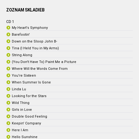
ZOZNAM SKLADIEB
CD 1
My Heart's Symphony
Barefootin'
Down on the Sloop John B-
Tina (I Held You in My Arms)
String Along
(You Don't Have To) Paint Me a Picture
Where Will the Words Come From
You're Sixteen
When Summer Is Gone
Linda Lu
Looking for the Stars
Wild Thing
Girls in Love
Double Good Feeling
Keepin' Company
Here I Am
Hello Sunshine