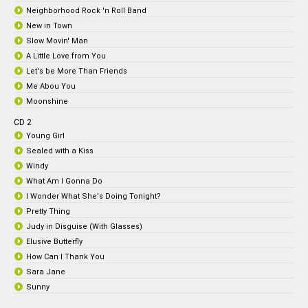
Neighborhood Rock 'n Roll Band
New in Town
Slow Movin' Man
A Little Love from You
Let's be More Than Friends
Me Abou You
Moonshine
CD 2
Young Girl
Sealed with a Kiss
Windy
What Am I Gonna Do
I Wonder What She's Doing Tonight?
Pretty Thing
Judy in Disguise (With Glasses)
Elusive Butterfly
How Can I Thank You
Sara Jane
Sunny