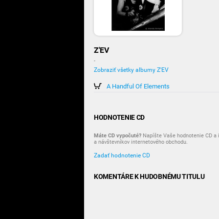
Z'EV
-
Zobraziť všetky albumy Z'EV
A Handful Of Elements
HODNOTENIE CD
Máte CD vypočuté?
Napíšte Vaše hodnotenie CD a i
a návštevníkov internetového obchodu.
Zadať hodnotenie CD
KOMENTÁRE K HUDOBNÉMU TITULU