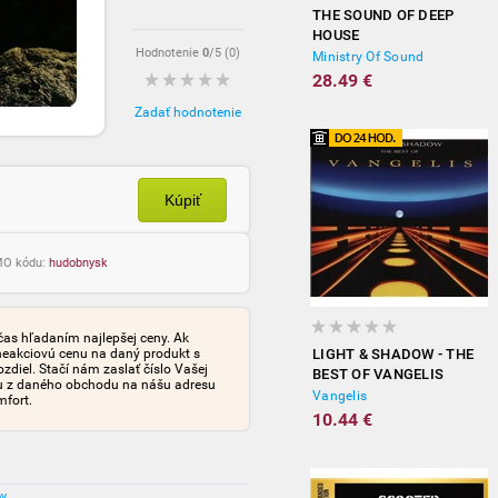
THE SOUND OF DEEP
HOUSE
Hodnotenie
0
/5 (
0
)
Ministry Of Sound
28.49 €
Zadať hodnotenie
Kúpiť
OMO kódu:
hudobnysk
čas hľadaním najlepšej ceny. Ak
neakciovú cenu na daný produkt s
LIGHT & SHADOW - THE
iel. Stačí nám zaslať číslo Vašej
BEST OF VANGELIS
tu z daného obchodu na nášu adresu
Vangelis
mfort.
10.44 €
ov