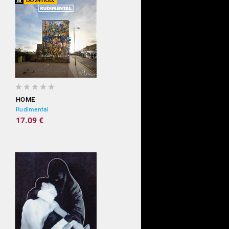
HOME
Rudimental
17.09 €