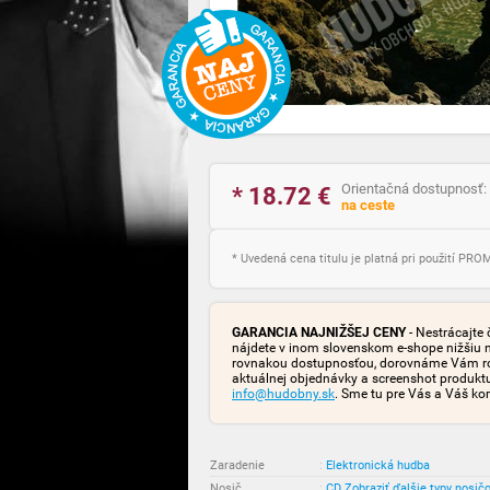
Orientačná dostupnosť:
* 18.72
€
na ceste
* Uvedená cena titulu je platná pri použití PR
GARANCIA NAJNIŽŠEJ CENY
- Nestrácajte 
nájdete v inom slovenskom e-shope nižšiu 
rovnakou dostupnosťou, dorovnáme Vám rozd
aktuálnej objednávky a screenshot produk
info@hudobny.sk
. Sme tu pre Vás a Váš ko
Zaradenie
:
Elektronická hudba
Nosič
:
CD
Zobraziť ďalšie typy nosič