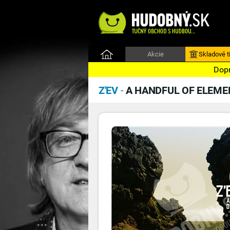
Akcie
Skladové ti
Dopr
Z'EV
-
A HANDFUL OF ELEME