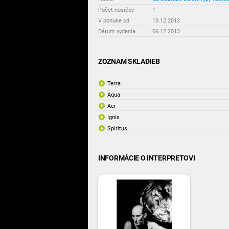
Počet nosičov
:
1
V ponuke od
:
10.12.2013
Dátum vydania
:
06.12.2013
ZOZNAM SKLADIEB
Terra
Aqua
Aer
Ignis
Spiritus
INFORMÁCIE O INTERPRETOVI