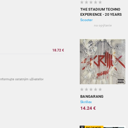
THE STADIUM TECHNO
EXPERIENCE - 20 YEARS
OF HARDCORE
Scooter
(EXPANDED EDITION)
na opýtanie
18.72 €
nformujte ostatným užívateľov
BANGARANG
Skrillex
14.24 €