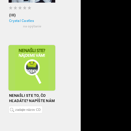
(III)
Crystal Castles
na opýtanie
NENAŠLI STE TO, ČO
HĽADÁTE? NAPÍŠTE NÁM