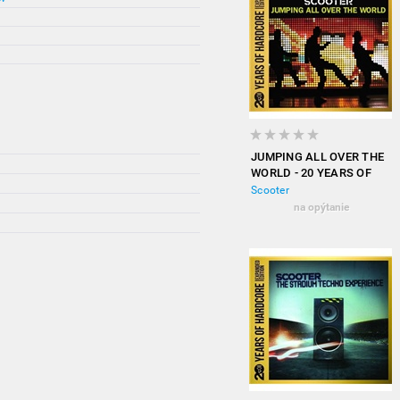
JUMPING ALL OVER THE
WORLD - 20 YEARS OF
HARDCORE (EXPANDED
Scooter
EDITION)
na opýtanie