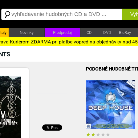
Vyh
tuly
Novinky
Predpredaj
CD
DVD
BluRay
ava Kuriérom ZDARMA pri platbe vopred na objednávky nad 4
NTS
PODOBNÉ HUDOBNÉ TI