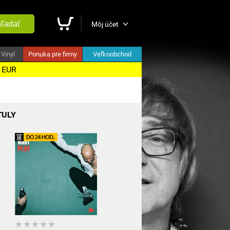
ľadať
Môj účet
Vinyl
Ponuka pre firmy
Veľkoobchod
5 EUR
TULY