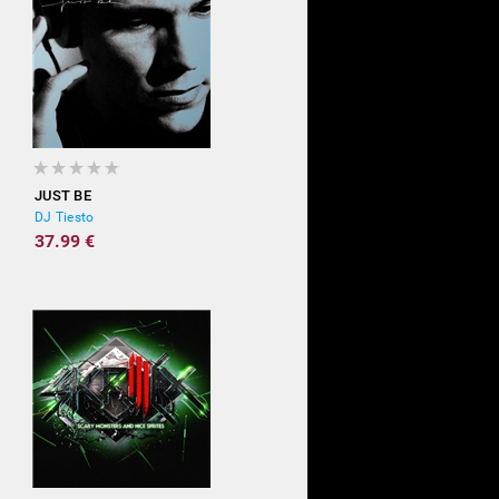
JUST BE
DJ Tiesto
37.99 €